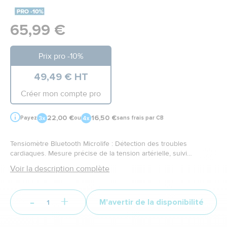
65,99 €
Prix pro -10%
49,49 € HT
Créer mon compte pro
22,00 €
16,50 €
Payez
ou
sans frais par CB
Tensiomètre Bluetooth Microlife : Détection des troubles
cardiaques. Mesure précise de la tension artérielle, suivi
connecté et fiabilité clinique
Voir la description complète
-
+
M'avertir de la disponibilité