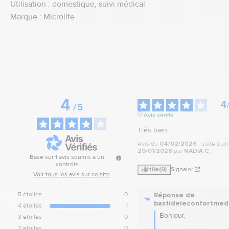
Utilisation : domestique, suivi médical
Marque : Microlife
4
4
/
5
Avis vérifié
Très bien
Avis du
04/02/2026
, suite à u
20/01/2026
par
NADIA C.
Basé sur
1
avis soumis à un
contrôle
Utile
(0)
Signaler
Voir tous les avis sur ce site
Réponse de
5
étoiles
0
bastideleconfortmed
4
étoiles
1
Bonjour,

3
étoiles
0
2
étoiles
0