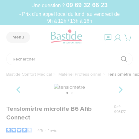
09 69 32 66 23
Une question ?
- Prix d'un appel local du lundi au vendredi de
9h à 12h / 13h à 16h
Menu
Bastide Confort Médical
Matériel Professionnel
Tensiomètre micr
Ref.:
Tensiomètre microlife B6 Afib
903177
Connect
4
/
5
-
1
avis