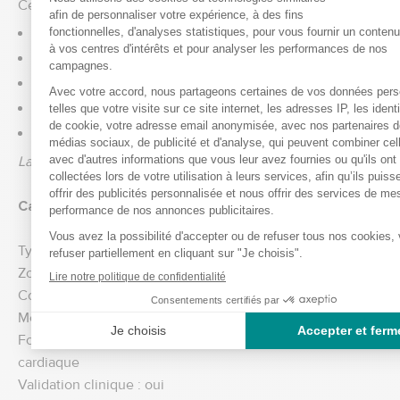
Ce tensiomètre est particulièrement recommandé pour :
les personnes hypertendues
les seniors souhaitant surveiller leur tension
les patients avec suivi médical régulier
les personnes à risque cardiovasculaire
un usage familial partagé
La connectivité Bluetooth facilite le suivi sans complexité.
Caractéristiques techniques
Type : tensiomètre électronique
Zone de mesure : bras
Connexion : Bluetooth
Mesures : tension systolique, diastolique, pouls
Fonction spécifique : détection des troubles du rythme
cardiaque
Validation clinique : oui