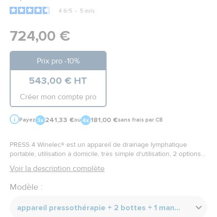
4.6
/
5
-
5
avis
724,00 €
Prix pro -10%
543,00 € HT
Créer mon compte pro
241,33 €
181,00 €
Payez
ou
sans frais par CB
PRESS 4 Winelec® est un appareil de drainage lymphatique
portable, utilisation à domicile, très simple d'utilisation, 2 options
dispo
Voir la description complète
Modèle :
appareil pressothérapie + 2 bottes + 1 manchon bras + 1 ceinture