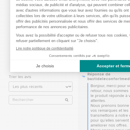
Appareil conforme à mes atte
de bonne qualité. Par contre,
éclaires des jambes me semb
fines pour la pression exercée
Basé sur
5
avis soumis à un
pression. A voir dans le temps
contrôle
Un adaptateur pour connecter
Voir tous les avis sur ce site
zones du corps en même tem
gros plus.
5
étoiles
3
Avis du
22/07/2026
, suite à u
4
étoiles
2
07/07/2026
par
Alexandra BE
3
étoiles
0
2
étoiles
0
Utile
(0)
Signaler
1
étoile
0
Réponse de
Trier les avis
bastideleconfortmed
Bonjour, merci pour vo
retour, nous sommes r
le produit réponde à v
attentes.  

Nous prenons bonne 
vos remarques et les 
transmettons à notre 
pour qu’elles servent 
améliorer nos offres.  
