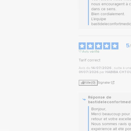
nous encouragent à co
dans ce sens.  

Bien cordialement.

L’équipe 
bastideleconfortmedic
5
/
Avis vérifié
Tarif correct
Avis du
14/07/2026
, suite à u
01/07/2026
par
HABIBA CHTOU
Utile
(0)
Signaler
Réponse de
bastideleconfortmed
Bonjour,  

Merci beaucoup pour 
retour et votre excellen
Nous sommes ravis qu
expérience ait été posi