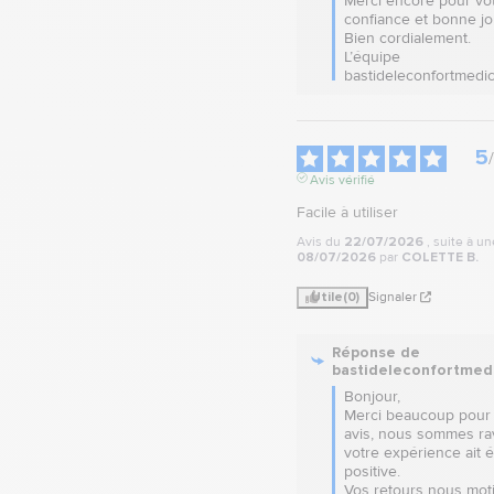
Merci encore pour vot
confiance et bonne jou
Bien cordialement.

L’équipe 
bastideleconfortmedic
5
/
Avis vérifié
Facile à utiliser
Avis du
22/07/2026
, suite à u
08/07/2026
par
COLETTE B.
Utile
(0)
Signaler
Réponse de
bastideleconfortmed
Bonjour,  

Merci beaucoup pour 
avis, nous sommes rav
votre expérience ait ét
positive.  

Vos retours nous moti