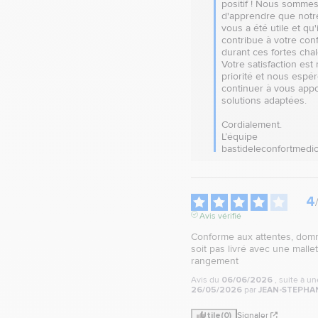
positif ! Nous sommes 
d'apprendre que notre
vous a été utile et qu'il
contribue à votre confo
durant ces fortes chal
Votre satisfaction est 
priorité et nous espér
continuer à vous appo
solutions adaptées.

Cordialement.

L’équipe 
bastideleconfortmedic
4
Avis vérifié
Conforme aux attentes, domm
soit pas livré avec une mallet
rangement
Avis du
06/06/2026
, suite à u
26/05/2026
par
JEAN-STEPHAN
Utile
(0)
Signaler