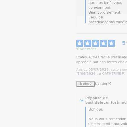
que nos tarifs vous 
conviennent.  

Bien cordialement.

L’équipe 
bastideleconfortmedic
5
/
Avis vérifié
Pratique, très facile d'utilisati
apprécié par ces fortes chal
Avis du
03/07/2026
, suite à u
15/06/2026
par
CATHERINE P.
Utile
(0)
Signaler
Réponse de
bastideleconfortmed
Bonjour,

Nous vous remercions
sincèrement pour votr