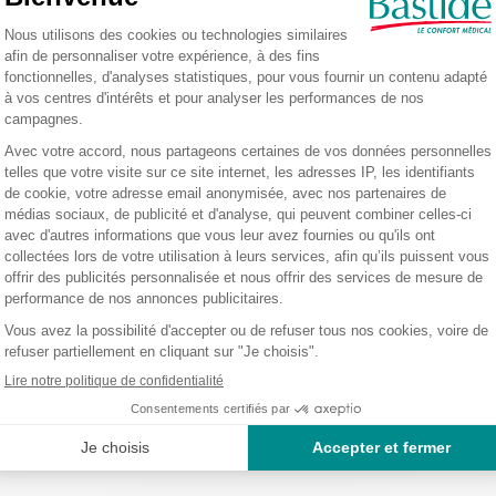
appui mollet pour plus de confort. Cette chaise percée se monte rapidement et s
e
placée sans effort
. Pour plus de sécurité, la chaise est équipée de
freins
au ni
lettes escamotables
.
à roulettes LYS