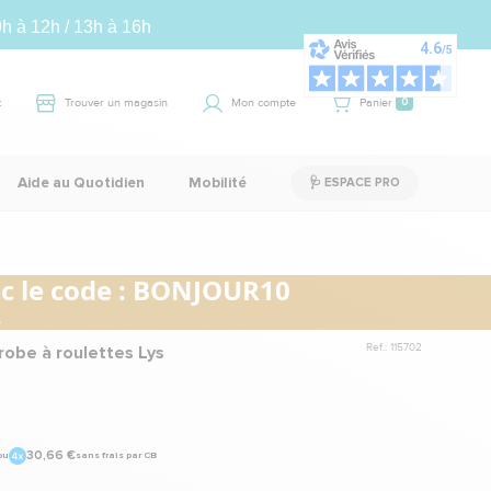
9h à 12h / 13h à 16h
t
Trouver un magasin
Mon compte
Panier
0
Aide au Quotidien
Mobilité
🩺 ESPACE PRO
 le code :
BONJOUR10
.
Ref.: 115702
robe à roulettes Lys
30,66 €
ou
sans frais par CB