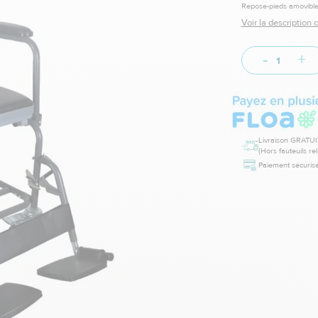
Repose-pieds amovibles
Voir la description
-
+
Livraison GRATUI
(Hors fauteuils re
Paiement sécurisé