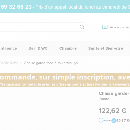
 69 32 66 23
- Prix d'un appel local du lundi au vendredi de 
Aide et contac
ontinence
Bain & WC
Chambre
Santé et Bien-être
Garde Robe
Chaise garde-robe à roulettes Lys
commande, sur simple inscription, avec
*remise non cumulable avec les offres en cours et hors Fauteuils Releveurs
Chaise garde-
L'unité
122,62 €
40,87 €
Payez