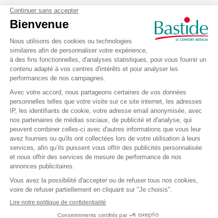
De plus, le polysaccharide qu'elle contient forme à la
surface de la peau
un film naturel
,
véritable barrière à
la déshydratation
.
L'huile d'avocat en grande concentration (7%)
nourrit
la
couche supérieure de l'épiderme et
limite le
phénomène d'assèchement.
Grâce aux composés analgésiques qu'elles contiennent,
les huiles essentielles de Lavande, Géranium et Santal
soulagent
les pieds sensibles.
La crème pieds secs et abîmés est
non grasse
,
pénètre
rapidement
et
adoucit
l’épiderme :
Hydrater : à chaque application, un film protecteur
auto-hydratant est déposé sur la peau. Associé à la
glycérine végétale, il favorise l’hydratation de la peau.
Assouplir : l’huile d’avocat nourrissante participe à la