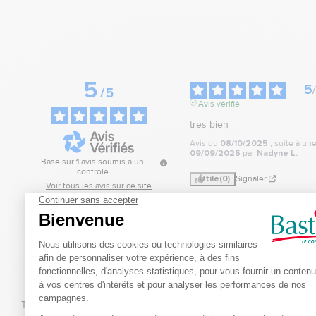
5
5
/
/
5
Avis vérifié
tres bien
Avis du
08/10/2025
, suite à u
09/09/2025
par
Nadyne L.
Basé sur
1
avis soumis à un
contrôle
Utile
(0)
Signaler
Voir tous les avis sur ce site
Réponse de
5
étoiles
1
bastideleconfortmed
4
étoiles
0
Bonjour et merci infin
3
étoiles
0
pour votre retour posit
2
étoiles
0
sommes ravis d'appre
1
étoile
0
que notre produit vou
satisfait. Votre satisfac
notre priorité, et vos 
Trier les avis
encouragements nous