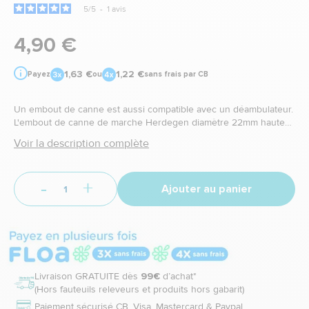
5
/
5
-
1
avis
4,90 €
1,63 €
1,22 €
Payez
ou
sans frais par CB
Un embout de canne est aussi compatible avec un déambulateur.
L'embout de canne de marche Herdegen diamètre 22mm hauteur
44mm permet de retrouver une meilleur adhérence pour plus de
Voir la description complète
sécurité
-
+
Ajouter au panier
Livraison GRATUITE dès
99€
d’achat*
(Hors fauteuils releveurs et produits hors gabarit)
Paiement sécurisé CB, Visa, Mastercard & Paypal