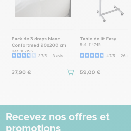
Pack de 3 draps blanc
Table de lit Easy
Ref.: 114745
Confortmed 90x200 cm
Ref.: 107195
3.7
/
5
-
3
avis
4.7
/
5
-
26
av
37,90 €
59,00 €
Recevez nos offres et
promotions