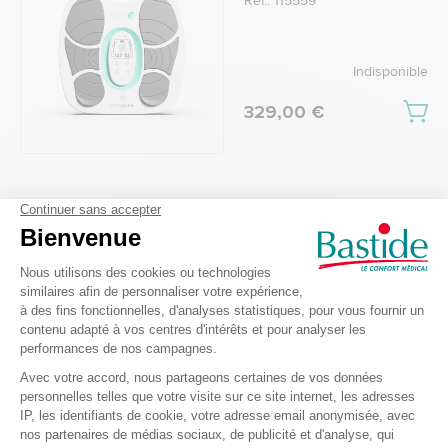
Ref.: 115559
Indisponible
329,00 €
Stimulateur circulatoire
Coup de coeur
Paingone Fllow expert
sur batterie
Ref.: 115165
En stock
349,00 €