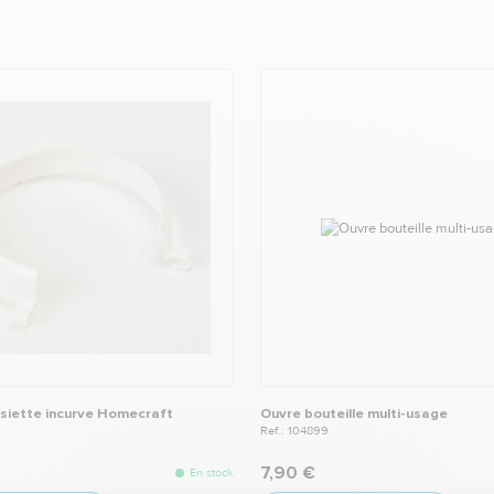
siette incurve Homecraft
Ouvre bouteille multi-usage
Ref.: 104899
7,90 €
En stock