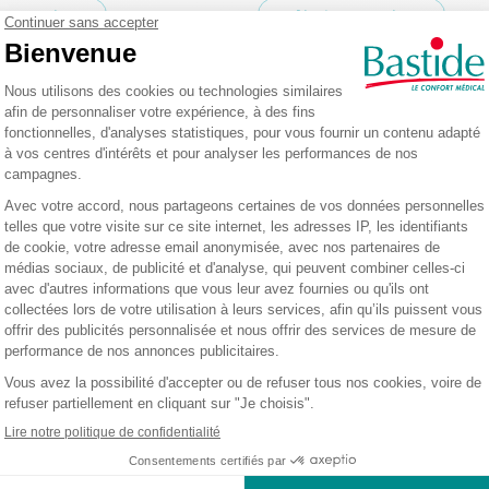
r au panier
Ajouter au panier
coudée pour droitier
Bol à ventouse
Ref.: 8026740
5
/
5
-
1
avis
13,90 €
En stock