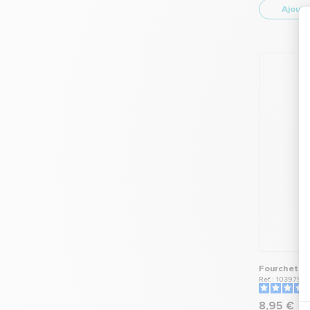
Ajoute
Fourchette 
Ref.: 103979
8,95 €