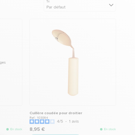
Tri
Par défaut
Cuillère coudée pour droitier
Ref.: 103864
4
/
5
-
1
avis
8,95 €
En stock
En stock