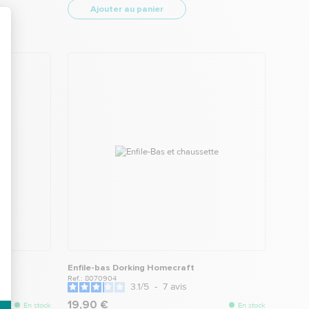
Ajouter au panier
Enfile-bas Dorking Homecraft
Ref.: 8070904
3.1
/
5
-
7
avis
19,90 €
En stock
En stock