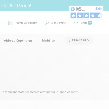
9h à 12h / 13h à 16h
t
Trouver un magasin
Mon compte
Panier
0
Aide au Quotidien
Mobilité
🩺 ESPACE PRO
un fabricant matériel médicalorthopédique, sport et santé