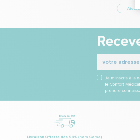
Ajoute
Receve
Je m’inscris à la
le Confort Médica
prendre connaissa
Livraison Offerte dès 99€ (hors Corse)