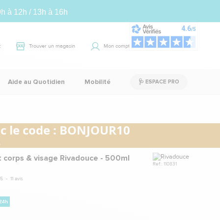
9h à 12h / 13h à 16h
t
Trouver un magasin
Mon compte
Panier
0
Aide au Quotidien
Mobilité
🩺 ESPACE PRO
 le code :
BONJOUR10
.
Marque
t corps & visage Rivadouce - 500ml
Ref.: 110831
5
-
11
avis
 24h