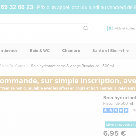
 69 32 66 23
- Prix d'un appel local du lundi au vendredi de 
Aide et contac
ontinence
Bain & WC
Chambre
Santé et Bien-être
Soins Du Corps
Soin hydratant corps & visage Rivadouce - 500ml
commande, sur simple inscription, avec
*remise non cumulable avec les offres en cours et hors Fauteuils Releveurs
Soin hydratan
Flacon de 500 ml
5
/
Livré chez vous en
6,95 €