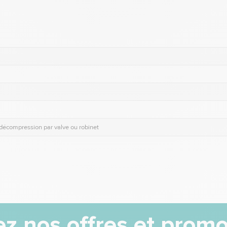
écompression par valve ou robinet
z nos offres et promo