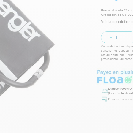
Brassard adulte 12 à 2
Graduation de 0 à 3
Voir la description
-
+
Ce produit est un dispos
utilisation et respecter 
cas de doute sur l’utili
professionnel de santé.
Livraison GRATUI
(Hors fauteuils re
Paiement sécurisé