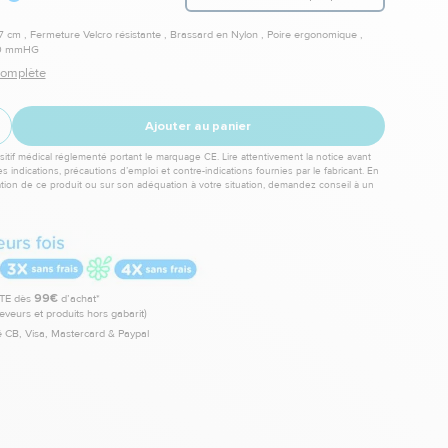
7 cm , Fermeture Velcro résistante , Brassard en Nylon , Poire ergonomique ,
00 mmHG
 complète
Ajouter au panier
itif médical réglementé portant le marquage CE. Lire attentivement la notice avant
les indications, précautions d’emploi et contre-indications fournies par le fabricant. En
sation de ce produit ou sur son adéquation à votre situation, demandez conseil à un
TE dès
99€
d’achat*
leveurs et produits hors gabarit)
 CB, Visa, Mastercard & Paypal