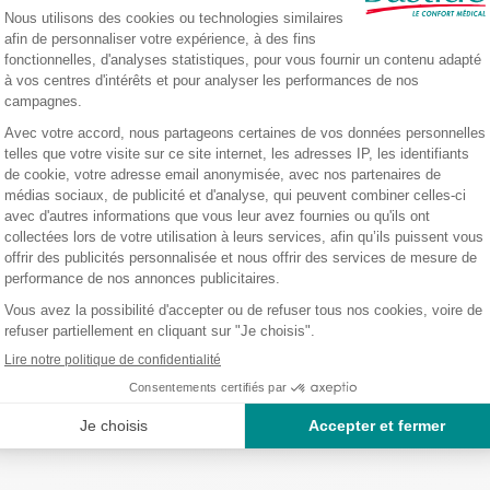
écision
léger
et
super résistant.
Sa poire de gonflage possède une prise en mai
e durée.
gler
tre nanopoire