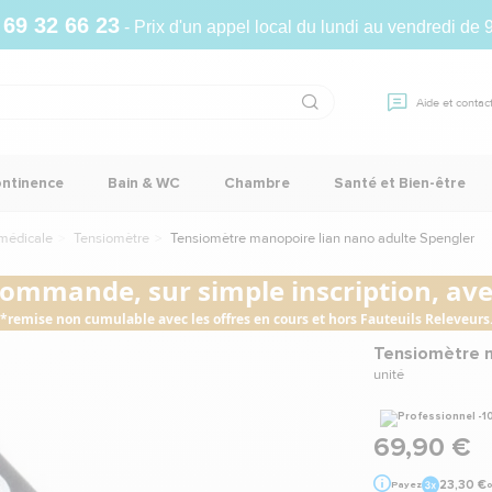
 69 32 66 23
- Prix d'un appel local du lundi au vendredi de 
Aide et contac
ontinence
Bain & WC
Chambre
Santé et Bien-être
médicale
Tensiomètre
Tensiomètre manopoire lian nano adulte Spengler
commande, sur simple inscription, avec
*remise non cumulable avec les offres en cours et hors Fauteuils Releveurs
Tensiomètre m
unité
69,90 €
23,30 €
Payez
o