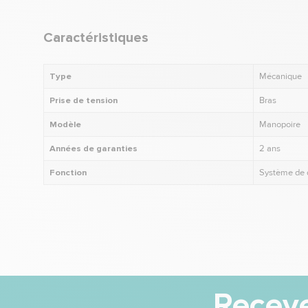
Caractéristiques
Type
Mécanique
Prise de tension
Bras
Modèle
Manopoire
Années de garanties
2 ans
Fonction
Système de d
Receve