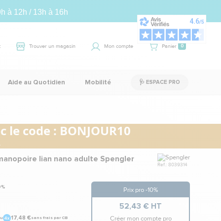
9h à 12h / 13h à 16h
t
Trouver un magasin
Mon compte
Panier
0
Aide au Quotidien
Mobilité
🩺 ESPACE PRO
 le code :
BONJOUR10
.
Marque
anopoire lian nano adulte Spengler
Ref.: 8039314
Prix pro -10%
52,43 € HT
Créer mon compte pro
17,48 €
u
sans frais par CB