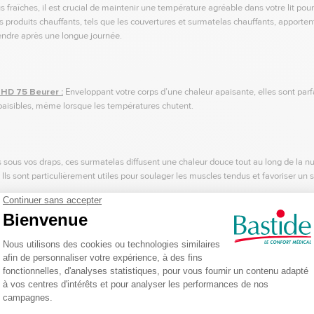
s fraîches, il est crucial de maintenir une température agréable dans votre lit po
os produits chauffants, tels que les couvertures et surmatelas chauffants, apporte
endre après une longue journée.
HD 75 Beurer :
Enveloppant votre corps d’une chaleur apaisante, elles sont par
paisibles, même lorsque les températures chutent.
 sous vos draps, ces surmatelas diffusent une chaleur douce tout au long de la nui
. Ils sont particulièrement utiles pour soulager les muscles tendus et favoriser un
Beurer :
 une forme de bouillotte et le confort d’un coussin. Doux, le coussin chauffant pe