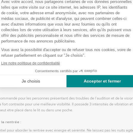
onique portable :
Conçu pour vous aider à ne jamais oublier une dose, ce pilulie
 moment. Il est divisé en compartiments pour chaque jour de la semaine, avec 
fiée et sécurisée de vos médicaments.
que ce soit pour prendre un petit-déjeuner au lit, lire un livre, ou travailler confor
it. Elles vous offrent une surface stable et ergonomique, facilitant ainsi votre qu
ommandé pour les personnes présentant des troubles de l’audition et de la vision.
 à fort contraste pour une meilleure visibilité. Il possède 3 intensités de vibration
 peut être placé dans le lit ou dans une poche.
la rentrée :
iel pour aborder la rentrée avec énergie et sérénité. Ne laissez pas les nuits agit