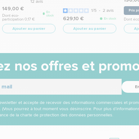
190,0
12
avis
149,00 €
1
/
5
-
2
avis
Prix p
En
Dont éco-
stock
629,10 €
En stock
participation 0,17 €
Dont éco
Ajouter au panier
Ajouter au panier
Aj
z nos offres et promo
E
 newsletter et accepte de recevoir des informations commerciales et prom
l. (Vous pourrez à tout moment vous désinscrire. Pour plus d’informatio
nce de la charte de protection des données personnelles.