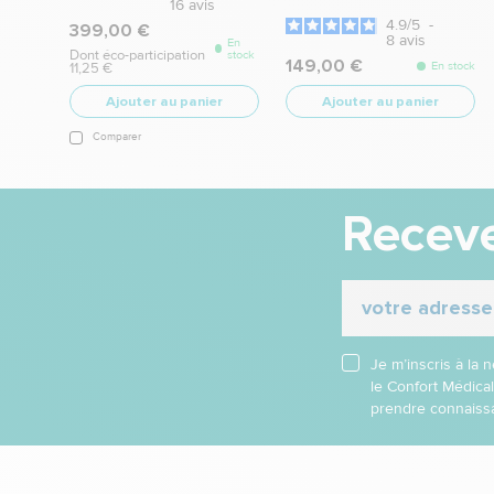
16
avis
4.9
/
5
-
399,00 €
8
avis
En
Dont éco-participation
stock
149,00 €
En stock
11,25 €
Ajouter au panier
Ajouter au panier
Comparer
Receve
Je m’inscris à la
le Confort Médica
prendre connaissa