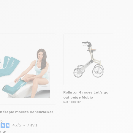
Rollator 4 roues Let's go
out beige Mobio
Ref.: 108912
hérapie mollets VenenWalker
70
4.7
/
5
-
7
avis