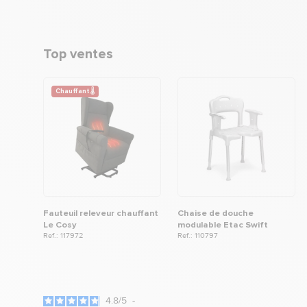
Top ventes
Chauffant 🌡
Fauteuil releveur chauffant
Chaise de douche
Le Cosy
modulable Etac Swift
Ref.: 117972
Ref.: 110797
4.8
/
5
-