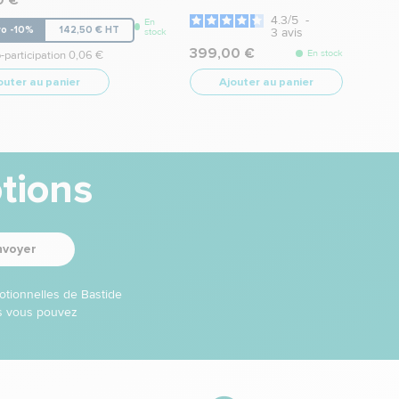
0 €
4.3
/
5
-
En
ro -10%
142,50 € HT
3
avis
stock
399,00 €
En stock
-participation 0,06 €
outer au panier
Ajouter au panier
tions
nvoyer
otionnelles de Bastide
ns vous pouvez