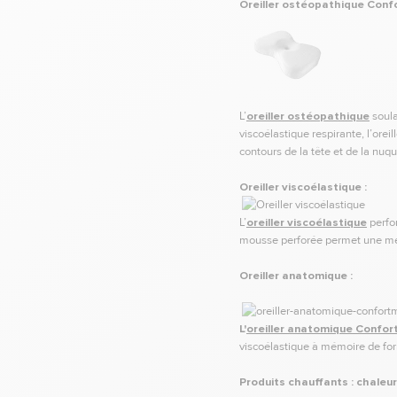
Oreiller ostéopathique Con
L’
oreiller ostéopathique
soula
viscoélastique respirante, l’ore
contours de la tête et de la nuq
Oreiller viscoélastique :
L’
oreiller viscoélastique
perfor
mousse perforée permet une meil
Oreiller anatomique :
L'
oreiller anatomique Confo
viscoélastique à mémoire de fo
Produits chauffants : chaleu