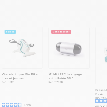
Soldes
Coup de coeur
Vélo électrique Mini Bike
M1 Mini PPC de voyage
bras et jambes
autopilotée BMC
Ref.: 115181
Ref.: 117008
Pressot
Basic
Ref.: 1154
4.4
/
5
-