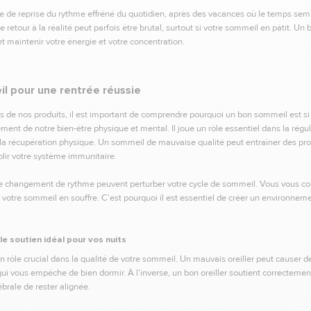
 de reprise du rythme effréné du quotidien, après des vacances où le temps semble
e retour à la réalité peut parfois être brutal, surtout si votre sommeil en pâtit. Un
et maintenir votre énergie et votre concentration.
l pour une rentrée réussie
s de nos produits, il est important de comprendre pourquoi un bon sommeil est si cr
ment de notre bien-être physique et mental. Il joue un rôle essentiel dans la régul
 la récupération physique. Un sommeil de mauvaise qualité peut entraîner des pr
iblir votre système immunitaire.
t le changement de rythme peuvent perturber votre cycle de sommeil. Vous vous co
 de votre sommeil en souffre. C’est pourquoi il est essentiel de créer un environne
le soutien idéal pour vos nuits
e un rôle crucial dans la qualité de votre sommeil. Un mauvais oreiller peut causer 
qui vous empêche de bien dormir. À l’inverse, un bon oreiller soutient correctement
brale de rester alignée.