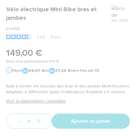
Marque
Vélo électrique Mini Bike bras et
jambes
Ref.: 115181
L'unité
4.4
/
5
-
12
avis
149,00 €
Dont éco-participation 0,17 €
49,67 €
37,25 €
Payez
ou
sans frais par CB
Aide à tonifier les muscles des bras et des jambes Multi-fonctions
adaptées à différentes types d'utilisateurs Réglable à 5 niveaux
de vitesse Economie d'énergie Peut être utilisé en avant ou en
Voir la description complète
arrière Programmation du temps d'exercice Affichage : vitesse,
temps, distance, calories Pédales ergonomiques
-
+
Ajouter au panier