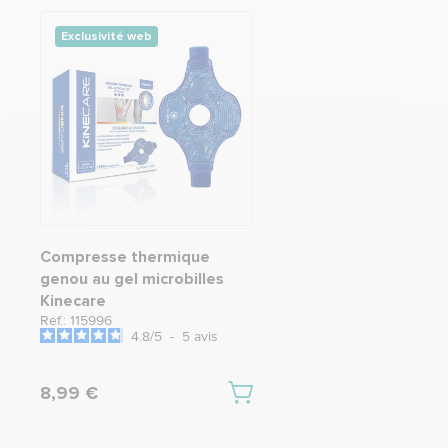
Exclusivité web
Compresse thermique
genou au gel microbilles
Kinecare
Ref.: 115996
4.8
/
5
-
5
avis
8,99 €