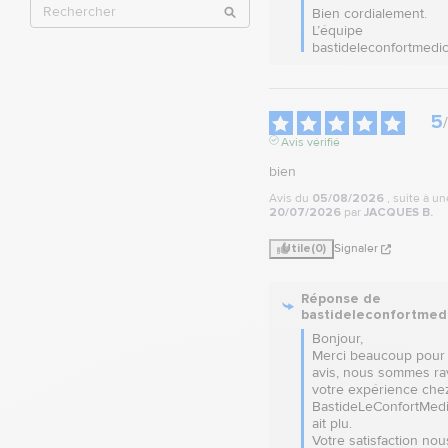
Bien cordialement.

L’équipe 
bastideleconfortmedic
5
/
Avis vérifié
bien
Avis du
05/08/2026
, suite à u
20/07/2026
par
JACQUES B.
Utile
(0)
Signaler
Réponse de
bastideleconfortmed
Bonjour,  

Merci beaucoup pour 
avis, nous sommes rav
votre expérience chez
BastideLeConfortMedic
ait plu.  

Votre satisfaction nous 