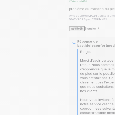
Avis vérifié
problème du maintien du pied
Avis du
30/01/2026
, suite à un
16/01/2026
par
CORINNE L.
Utile
(1)
Signaler
Réponse de
bastideleconfortmed
Bonjour,

Merci d’avoir partagé 
retour. Nous sommes 
d’apprendre que le ma
du pied sur le pédalie
vous satisfait pas. Ce n
clairement pas l’expér
que nous souhaitons of
nos clients.

Nous vous invitons à 
notre service client au
coordonnées suivante
contact@bastide-medica