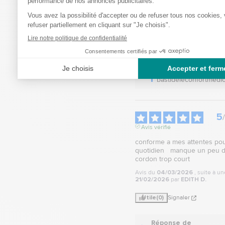
plaisir de savoir que v
expérience a été posit
commentaires nous 
encouragent à garder 
pour offrir un service 
qualité.

Bien cordialement.

L’équipe 
bastideleconfortmedic
5
/
Avis vérifié
conforme a mes attentes pour
quotidien   manque un peu de 
cordon trop court
Avis du
04/03/2026
, suite à u
21/02/2026
par
EDITH D.
Utile
(0)
Signaler
Réponse de