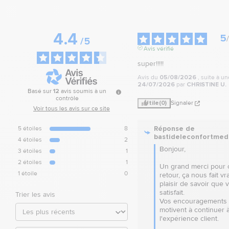
4.4
5
/
/
5
Avis vérifié
super!!!!!
Avis du
05/08/2026
, suite à u
24/07/2026
par
CHRISTINE U.
Basé sur
12
avis soumis à un
contrôle
Utile
(0)
Signaler
Voir tous les avis sur ce site
Réponse de
5
étoiles
8
bastideleconfortmed
4
étoiles
2
Bonjour,

3
étoiles
1
2
étoiles
1
Un grand merci pour c
1
étoile
0
retour, ça nous fait vr
plaisir de savoir que 
satisfait.  

Trier les avis
Vos encouragements 
motivent à continuer à
l'expérience client.  
