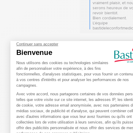
vraiment plaisir, et nou
serons heureux de vo
revoir bientôt.  

Bien cordialement.

L’équipe 
bastideleconfortmedic
5
/
Avis vérifié
Bon produit belle couleur fac
Avis du
14/07/2026
, suite à u
02/07/2026
par
CHRISTINE G.
Utile
(0)
Signaler
Réponse de
bastideleconfortmed
Bonjour,

Merci beaucoup pour 
retour, cela nous fait t