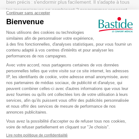
bien précis : s'endormir plus facilement. Il s'adapte à tous
les insomniaques en combinant 2 programmes reposant
sur la lumière et 2 programmes reposant sur le son.
Caractéristiques de l'assistant à
l'endormissement NUXO
Lampe de chevet
Minuterie
Exercice de respiration de cohérence cardiaque
Bruit blanc
Bruit rose
Sons de la nature (chant d'oiseau, battement de pluie
fine, ruissellement d'une rivière, crépitement d'un feu de
bois)
Simulateur de crépuscule