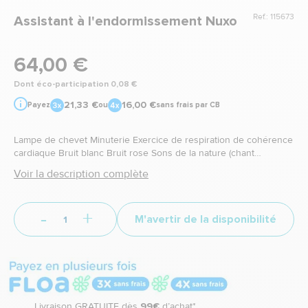
Ref.: 115673
Assistant à l'endormissement Nuxo
64,00 €
Dont éco-participation 0,08 €
21,33 €
16,00 €
Payez
ou
sans frais par CB
Lampe de chevet Minuterie Exercice de respiration de cohérence
cardiaque Bruit blanc Bruit rose Sons de la nature (chant
d'oiseau, battement de pluie fine, ruissellement d'une rivière,
Voir la description complète
crépitement d'un feu de bois) Simulateur de crépuscule
-
+
M'avertir de la disponibilité
Livraison GRATUITE dès
99€
d’achat*