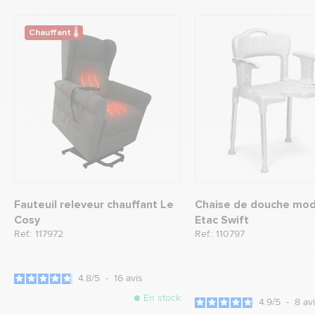
Chauffant 🌡
Fauteuil releveur chauffant Le
Chaise de douche mod
Cosy
Etac Swift
Ref.: 117972
Ref.: 110797
4.8
/
5
-
16
avis
En stock
4.9
/
5
-
8
av