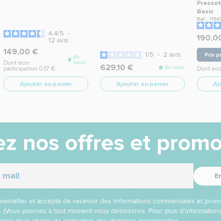
Pressot
Basic
Ref.: 1154
4.4
/
5
-
190,0
12
avis
149,00 €
1
/
5
-
2
avis
Prix p
En
Dont éco-
stock
629,10 €
En stock
participation 0,17 €
Dont éco
Ajouter au panier
Ajouter au panier
Aj
z nos offres et promo
E
 newsletter et accepte de recevoir des informations commerciales et prom
l. (Vous pourrez à tout moment vous désinscrire. Pour plus d’informatio
nce de la charte de protection des données personnelles.