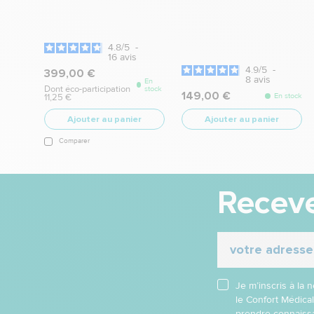
4.8
/
5
-
16
avis
4.9
/
5
-
399,00 €
8
avis
En
Dont éco-participation
stock
149,00 €
En stock
11,25 €
Ajouter au panier
Ajouter au panier
Comparer
Receve
Je m’inscris à la
le Confort Médica
prendre connaissa