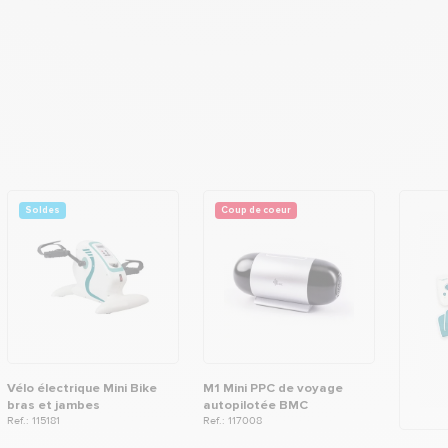
Soldes
Coup de coeur
Vélo électrique Mini Bike
M1 Mini PPC de voyage
bras et jambes
autopilotée BMC
Ref.: 115181
Ref.: 117008