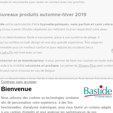
simple et sécurisante pour rester en contact avec vos proches.
ouveaux produits automne-hiver 2019
lle
ont la particularité d’être
hypoallergéniques, sans parfum et sans colora
s
conçu à partir d’huiles végétales qui nettoient tout en respectant votre peau.
t un déambulateur facile à transporter grâce à son système de pliage. Il
 qui lui confère un look design et une plus grande ergonomie. Son siège en
rméable pour un meilleur confort et pour réduire les incidents liés à
e Let’s Fly
est livré avec un sac.
charriot et un déambulateur
. Il vous permet de faire vos courses en toute aut
aide à la mobilité
sécurisée et pratique.
Le panier du
Shoppy Plus
peut conteni
 peut servir d’assise en cas de fatigue.
st un déambulateur léger, facile à plier et ergonomique. Son design futuriste et 
égalable en toutes circonstances. Ses poignées sont tournées vers l’avant pour u
ès au frein plus facile. Le
rollator carbon ultralight
peut être utilisé à l’
intérieur
rrains plats et/ou accidentés. Il est livré avec 2 sacs de transports pour emporter v
oter ultra léger, maniable et très compact. Il se
plie facilement
grâce à sa tél
difficulté dans le coffre d’une voiture et possède une autonomie de 15 km. Le
scoot