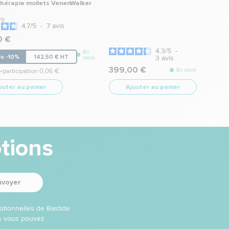
hérapie mollets VenenWalker
70
4.7
/
5
-
7
avis
0 €
4.3
/
5
-
En
ro -10%
142,50 € HT
3
avis
stock
399,00 €
En stock
-participation 0,06 €
outer au panier
Ajouter au panier
tions
nvoyer
otionnelles de Bastide
ns vous pouvez