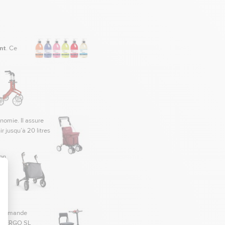
nt
. Ce
onomie. Il assure
r jusqu’à 20 litres
son
ne
os
écommande
er ERGO SL