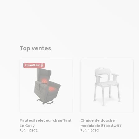
Top ventes
Chauffant 🌡
Fauteuil releveur chauffant
Chaise de douche
Le Cosy
modulable Etac Swift
Ref.: 117972
Ref.: 110797