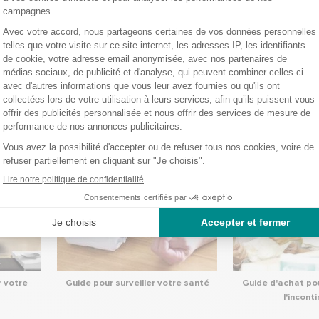
 intégré
dans le tableau de bord pour une meilleure visibilité de la vitesse et du
éal pour les petits trajets du quotidien.
 d’
électrostimulation périnéal à
usage externe. Le
short Innovo
permet de
ré
et à domicile. Il consolide les muscles du plancher pelvien et renforce le sphincter
 envoi des impulsions électriques par le biais de plusieurs électrodes qui contrac
conseils pour faire vos achats en toute confian
r votre
Guide pour surveiller votre santé
Guide d'achat pou
l'incont