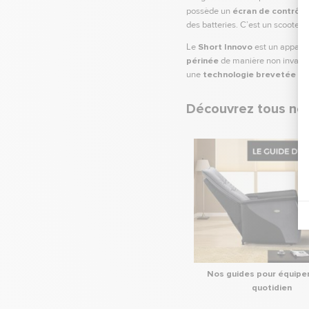
possède un
écran de contrôle
des batteries. C’est un scooter id
Le
Short Innovo
est un appareil
périnée
de manière non invasive 
une
technologie brevetée
qui
Découvrez tous nos 
Nos guides pour équipe
quotidien