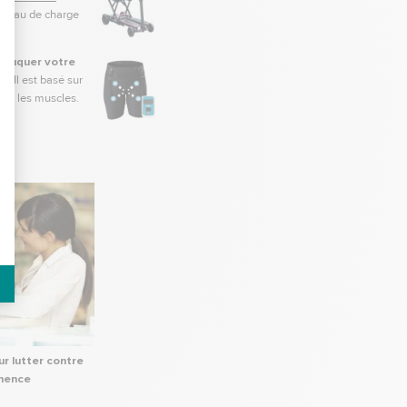
 niveau de charge
éduquer votre
. Il est basé sur
tent les muscles.
ce
r lutter contre
inence