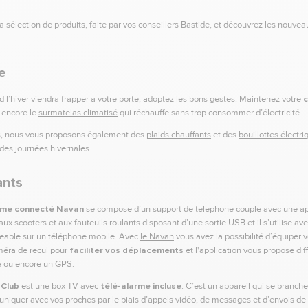
la sélection de produits, faite par vos conseillers Bastide, et découvrez les nouvea
e
 l’hiver viendra frapper à votre porte, adoptez les bons gestes. Maintenez votre
c
 encore le
surmatelas climatisé
qui réchauffe sans trop consommer d’électricité.
ous, nous vous proposons également des
plaids chauffants
et des
bouillottes électri
ides journées hivernales.
ants
me connecté Navan
se compose d’un support de téléphone couplé avec une ap
aux scooters et aux fauteuils roulants disposant d’une sortie USB et il s’utilise av
eable sur un téléphone mobile. Avec
le Navan
vous avez la possibilité d’équiper v
méra de recul pour
faciliter vos déplacements
et l'application vous propose di
e ou encore un GPS.
 Club
est une box TV avec
télé-alarme incluse
. C’est un appareil qui se branche
iquer avec vos proches par le biais d’appels vidéo, de messages et d’envois de