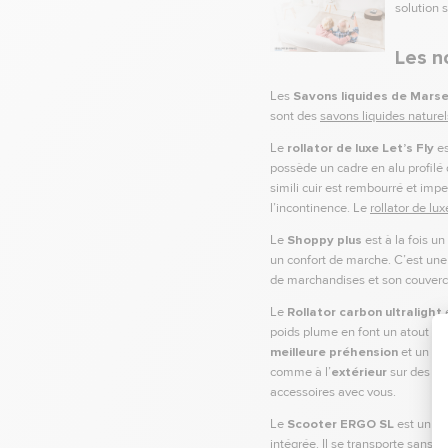
solution 
Les n
Les
Savons liquides de Marsei
sont des
savons liquides naturel
Le
rollator de luxe Let’s Fly
es
possède un cadre en alu profilé
simili cuir est rembourré et impe
l’incontinence. Le
rollator de lux
Le
Shoppy plus
est à la fois un
un confort de marche. C’est une 
de marchandises et son couvercle
Le
Rollator carbon ultralight
e
poids plume en font un atout in
meilleure préhension
et un acc
comme à l’
extérieur
sur des te
accessoires avec vous.
Le
Scooter ERGO SL
est un sco
intégrée. Il se transporte sans 