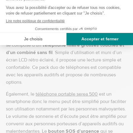
bien d’autres produits cosy et réconfortants.
Des produits pour rester connectés
Pour rester en contact avec vos proches, découvrez nos
téléphones dédiés aux séniors. Le
téléphone sera comby
se compose d’un
téléphone filaire grosses touches et
d’un combiné sans fil
. Simple d’utilisation et muni d’un
écran LCD rétro éclairé, il propose une lecture simple et
confortable. Ce pack duo de téléphones est compatible
avec les appareils auditifs et propose de nombreuses
options.
Également, le
téléphone portable serea 500
est un
smartphone donc le menu peut être simplifié pour faciliter
son utilisation notamment par les personnes malvoyantes.
Le volume de sonnerie et d’écoute peut être amplifié pour
convenir aux personnes porteuses d’appareils auditifs ou
malentendantes. Le
bouton SOS d’urgence
qui se