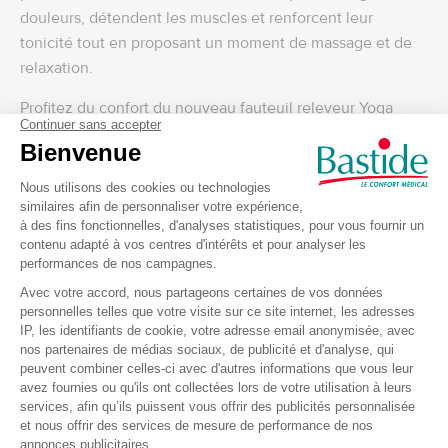
douleurs, détendent les muscles et renforcent leur
tonicité tout en proposant un moment de massage et de
relaxation.
Profitez du confort du nouveau
fauteuil releveur Yoga
Visco 2 moteurs
. Il possède une mousse viscoflex
nouvelle génération qui offre un moment de détente et de
relaxation agréable. Doté de la position «
zéro gravité
»,
le fauteuil Yoga visco permet de
soulager les points de
pression
de son utilisateur et de relâcher les tensions au
niveau de la colonne vertébrale. La nouveauté sur ce
fauteuil est qu’il peut être totalement
autonome
grâce à
sa batterie
(vendue séparément). Celle-ci rend le fauteuil
releveur
nomade
et facilement déplaçable.
Pour passer un hiver au chaud, notre
gamme de produits
chauffants
propose par exemple une
compresse de lin
chaud/froid
, un
oreiller chauffant
, un
coussin chauffant
et