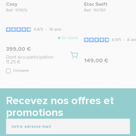
Cosy
Etac Swift
Ref.: 117972
Ref.: 110797
4.8
/
5
-
16
avis
En stock
4.9
/
5
-
8
av
399,00 €
Dont éco-participation
149,00 €
11,25 €
Comparer
Recevez nos offres et
promotions