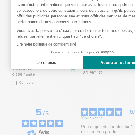
Alèse Attends Cover-dri
Sanyrène Urgo - 50 ml
Ref.: 107468
60x60 plus x50
Ref.: 117231
4.4
/
5
-
7
avis
4.7
/
5
-
3
avi
17,50 €
21,90 €
0,35€ / unité
Comparer
5
5
/
/
5
Avis vérifié
Une augmentation des tarifs 
mais un bon produit