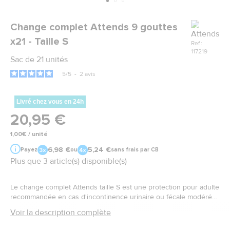
Marque
Change complet Attends 9 gouttes
x21 - Taille S
Ref.:
117219
Sac de 21 unités
5
/
5
-
2
avis
Livré chez vous en 24h
20,95 €
1,00€ / unité
6,98 €
5,24 €
Payez
ou
sans frais par CB
Plus que 3 article(s) disponible(s)
Le change complet Attends taille S est une protection pour adulte
recommandée en cas d'incontinence urinaire ou fécale modérée
à sévère. Un protection respectueuse de peau avec un voile
Voir la description complète
aérée et respirant.