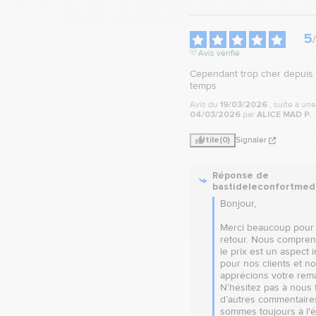
5
/
Avis vérifié
Cependant trop cher depuis u
temps
Avis du
19/03/2026
, suite à un
04/03/2026
par
ALICE MAD P.
Utile
(0)
Signaler
Réponse de
bastideleconfortmed
Bonjour, 

Merci beaucoup pour 
retour. Nous compren
le prix est un aspect i
pour nos clients et no
apprécions votre rema
N’hésitez pas à nous fa
d’autres commentaires
sommes toujours à l'é