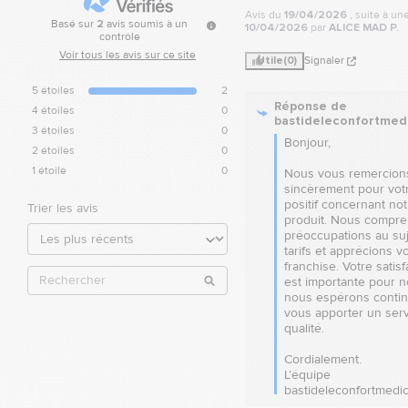
Avis du
19/04/2026
, suite à u
Basé sur
2
avis soumis à un
10/04/2026
par
ALICE MAD P.
contrôle
Voir tous les avis sur ce site
Utile
(0)
Signaler
5
étoiles
2
Réponse de
4
étoiles
0
bastideleconfortmed
3
étoiles
0
Bonjour,

2
étoiles
0
1
étoile
0
Nous vous remercions
sincèrement pour votr
positif concernant notr
Trier les avis
produit. Nous compre
préoccupations au suj
tarifs et apprécions vo
franchise. Votre satisfa
est importante pour no
nous espérons continu
vous apporter un serv
qualité.

Cordialement.

L’équipe 
bastideleconfortmedic