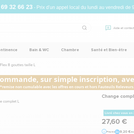
 69 32 66 23
- Prix d'un appel local du lundi au vendredi de 
Aide et contac
ontinence
Bain & WC
Chambre
Santé et Bien-être
ex 8 gouttes taille L
commande, sur simple inscription, avec
*remise non cumulable avec les offres en cours et hors Fauteuils Releveurs
Change comple
Livré chez vous en
27,60 €
9,20 €
Payez
ou