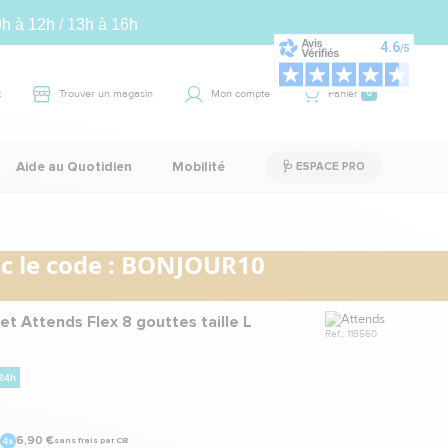
9h à 12h / 13h à 16h
t
Trouver un magasin
Mon compte
Panier
0
Aide au Quotidien
Mobilité
🩺 ESPACE PRO
 le code :
BONJOUR10
.
Marque
t Attends Flex 8 gouttes taille L
Ref.: 118560
 24h
6,90 €
sans frais par CB