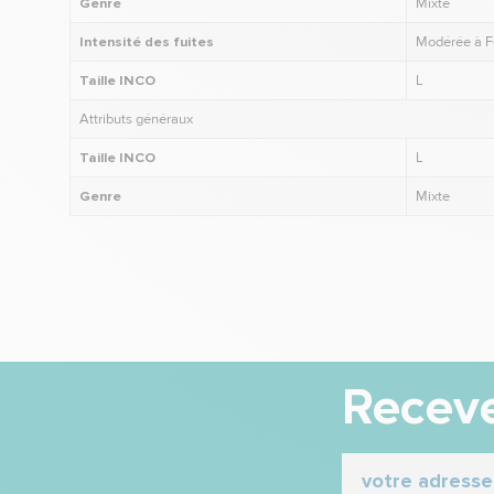
Genre
Mixte
Intensité des fuites
Modérée à F
Taille INCO
L
Attributs généraux
Taille INCO
L
Genre
Mixte
Receve