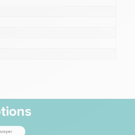
tions
nvoyer