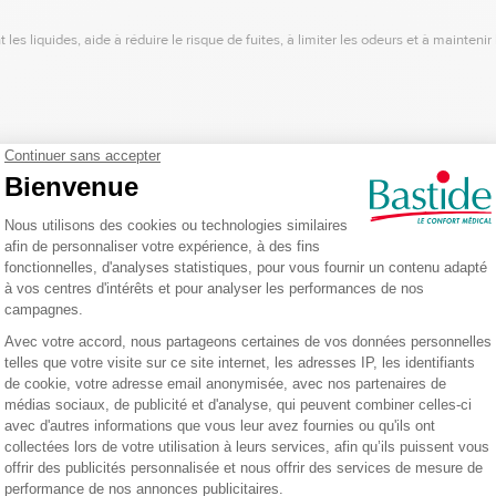
s liquides, aide à réduire le risque de fuites, à limiter les odeurs et à maintenir
écurité optimale.
be
, offrent une
protection antifuites supérieure
, même lors des mouvements ou
nforcée.
tion de l’air, contribuant :
 d’humidité
, indiquant clairement quand le produit doit être changé.