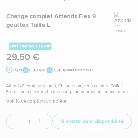
Marque
Change complet Attends Flex 9
gouttes Taille L
Ref.:
118564
Livré chez vous en 24h
29,50 €
9,83 €
7,38 €
Payez
ou
sans frais par CB
Attends Flex Absorption 9, Change complet à ceinture Taille L
Protection à ceinture haute absorption pour incontinence urinaire
sévère et/ou incontinence fécale
Voir la description complète
-
+
M'avertir de la disponibilité