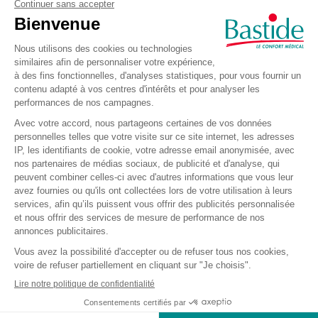
concentre une
quantité élevée de cellulose et de
superabsorbant
, garantissant une
absorption ciblée
et efficace
, là où les fuites surviennent le plus
souvent.
Technologie Quick-Dry
La
technologie Quick-Dry
, intégrée à la couche
d’acquisition sous le voile de surface, permet une
absorption rapide des liquides
, limitant leur contact
avec la peau et améliorant la sensation de sec.
100 % respirant
Le
voile extérieur blanc et respirant laisse circuler
l’air
, contribuant au
confort
, à la
discrétion et à la
préservation
de la santé de la peau
, même lors d’un
port prolongé.
Protection naturelle contre les odeurs