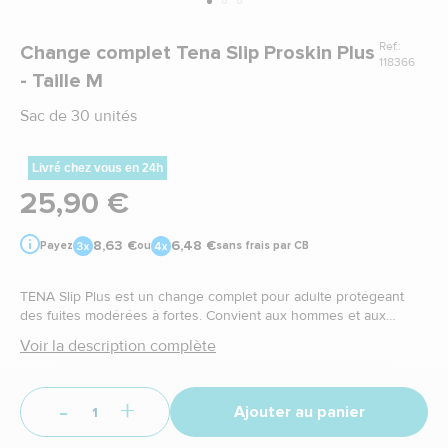
Ref.:
Change complet Tena Slip Proskin Plus
118366
- Taille M
Sac de 30 unités
Livré chez vous en 24h
25,90 €
8,63 €
6,48 €
Payez
ou
sans frais par CB
TENA Slip Plus est un change complet pour adulte protégeant
des fuites modérées à fortes. Convient aux hommes et aux
femmes ayant une incontinence urinaire modérée à sévère.
Voir la description complète
-
+
Ajouter au panier