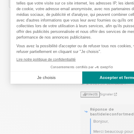
continuer d’offrir des 
de qualité.

Cordialement.

L’équipe 
bastideleconfortmedic
5
/
Avis vérifié
super pour un adossement da
toilettes##
Avis du
27/12/2025
, suite à u
12/12/2025
par
BERNARD P.
Utile
(0)
Signaler
Réponse de
bastideleconfortmed
Bonjour,  

Merci beaucoup pour 