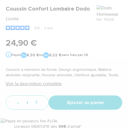
Marque
Coussin Confort Lombaire Dodo
L'unité
Ref.: 115208
5
/
5
-
2
avis
24,90 €
8,30 €
6,22 €
Payez
ou
sans frais par CB
Coussin à mémoire de forme, Design ergonomique, Matière
alvéolée respirante, Housse amovible, Ceinture ajustable, Toutes
assises
Voir la description complète
-
+
Ajouter au panier
Livraison GRATUITE dès
99€
d’achat*