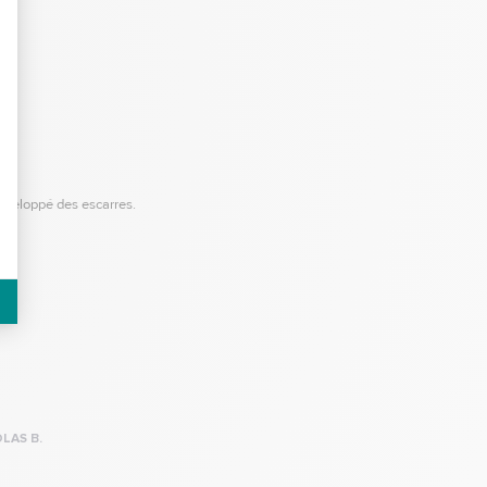
développé des escarres.
LAS B.