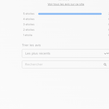
Voir tous les avis sur ce site
5
étoiles
4
étoiles
3
étoiles
2
étoiles
1
étoile
Trier les avis