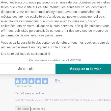
es (largeur x Profondeur x Epaisseur | Poids) :
ge adapté aux personnes peu actives, ayant une mobilité réduite ou ayant déjà 
5
/
5
Avis vérifié
Parfait rien à redire
Avis du
16/04/2026
, suite à une expérience du
07/04/2026
par
NICO
Utile
(0)
Signaler