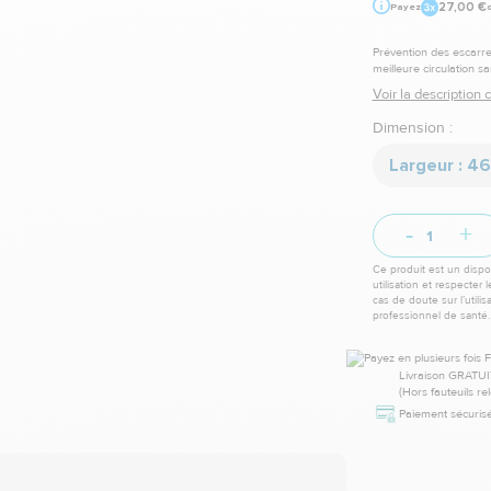
27,00 €
Payez
Prévention des escarres
meilleure circulation s
Voir la description
Dimension :
-
+
Ce produit est un dispos
utilisation et respecter 
cas de doute sur l’utili
professionnel de santé.
Livraison GRATUI
(Hors fauteuils re
Paiement sécurisé