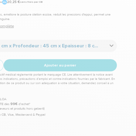
20,25 €
ou
sans frais par CB
, améliore la posture station assise, réduit les pressions d'appui, permet une
anguine.
 complète
Largeur : 46 cm x Profondeur : 45 cm x Epaisseur : 8 cm - Poids : < 90 kg
Ajouter au panier
itif médical réglementé portant le marquage CE. Lire attentivement la notice avant
les indications, précautions d’emploi et contre-indications fournies par le fabricant. En
sation de ce produit ou sur son adéquation à votre situation, demandez conseil à un
TE dès
99€
d’achat*
leveurs et produits hors gabarit)
 CB, Visa, Mastercard & Paypal