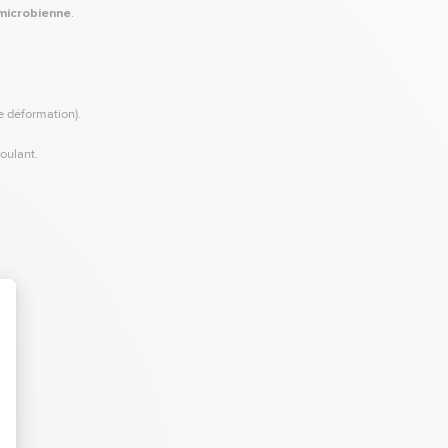
 microbienne
.
de déformation).
roulant.