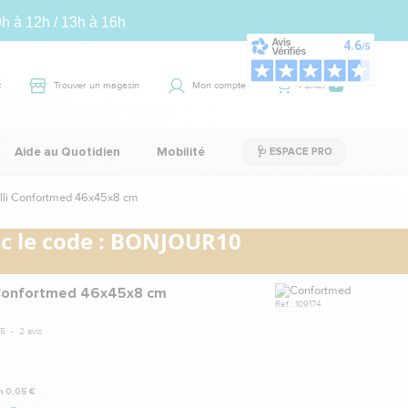
9h à 12h / 13h à 16h
t
Trouver un magasin
Mon compte
Panier
0
Aide au Quotidien
Mobilité
🩺 ESPACE PRO
lli Confortmed 46x45x8 cm
 le code :
BONJOUR10
.
Marque
 Confortmed 46x45x8 cm
Ref.: 109174
5
-
2
avis
n 0,05 €