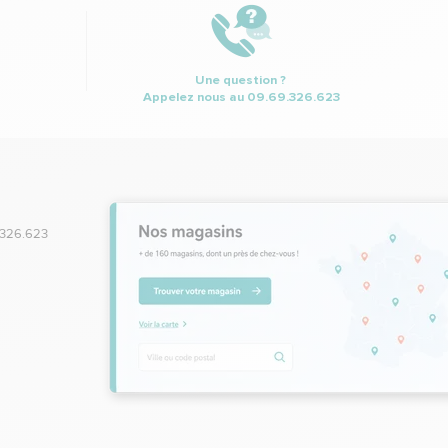
Une question ?
Appelez nous au
09.69.326.623
.326.623
,