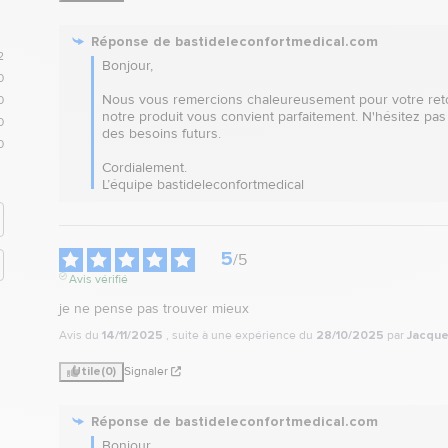
Réponse de
bastideleconfortmedical.com
2
Bonjour, 

0
Nous vous remercions chaleureusement pour votre retou
0
notre produit vous convient parfaitement. N'hésitez pas
0
des besoins futurs. 

0
Cordialement.

L’équipe bastideleconfortmedical
5
/
5
Avis vérifié
je ne pense pas trouver mieux
Avis du
14/11/2025
, suite à une expérience du
28/10/2025
par
Jacque
Utile
(0)
Signaler
Réponse de
bastideleconfortmedical.com
Bonjour,
