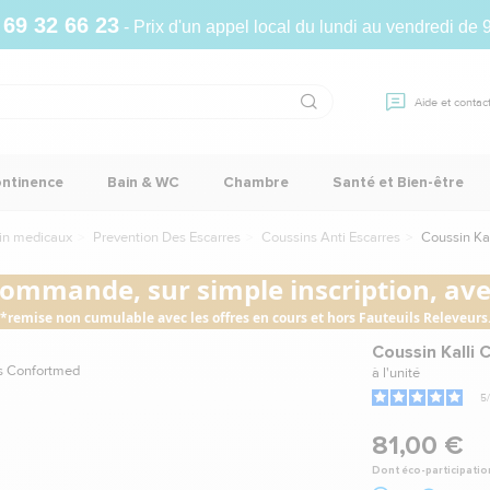
 69 32 66 23
- Prix d'un appel local du lundi au vendredi de 
Aide et contac
ontinence
Bain & WC
Chambre
Santé et Bien-être
sin medicaux
Prevention Des Escarres
Coussins Anti Escarres
Coussin Ka
commande, sur simple inscription, avec
*remise non cumulable avec les offres en cours et hors Fauteuils Releveurs
Coussin Kalli
à l'unité
5
/
81,00 €
Dont éco-participatio