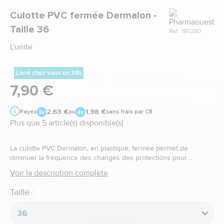
Marque
Culotte PVC fermée Dermalon -
Taille 36
Ref.: 180280
L'unité
Livré chez vous en 24h
7,90 €
2,63 €
1,98 €
Payez
ou
sans frais par CB
Plus que 5 article(s) disponible(s)
La culotte PVC Dermalon, en plastique, fermée permet de
diminuer la fréquence des changes des protections pour
incontinence.
Voir la description complète
Taille :
36