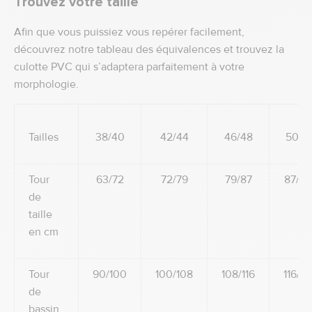
Trouvez votre taille
Afin que vous puissiez vous repérer facilement,
découvrez notre tableau des équivalences et trouvez la
culotte PVC qui s’adaptera parfaitement à votre
morphologie.
Tailles
38/40
42/44
46/48
50/5
Tour
63/72
72/79
79/87
87/10
de
taille
en cm
Tour
90/100
100/108
108/116
116/12
de
bassin