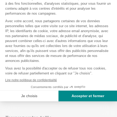
Discrétion
Lavable en machine
Maintien supplémentaire
Préserve votre peau contre les irritations
100% PVC
Composition de la culotte PVC fermée
Dermalon
Dermalon : 100% Polychlorure de vinyle (PVC)
Elastique : 52% Coton - 48% Latex