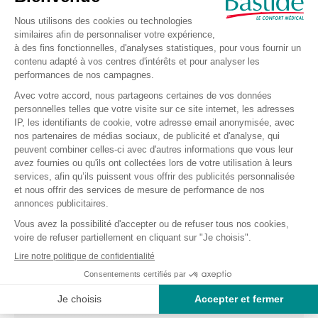
Nom
*
Prénom
*
Email
*
Adresse
*
Code Postal
*