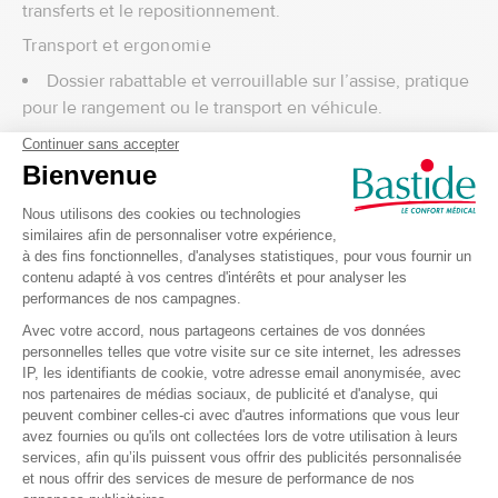
transferts et le repositionnement.
Transport et ergonomie
Dossier rabattable et verrouillable sur l’assise, pratique
pour le rangement ou le transport en véhicule.
Structure légère facilitant la prise en charge au
quotidien.
Détails techniques du fauteuil roulant manuel
Küschall K-Series
Largeur d’assise 320 – 500 mm
Profondeur d’assise 350 – 525 mm
Hauteur d’assise (avant/arrière) 450 – 520 / 390 – 490 mm
Angle du dossier 74° – 94°
Centre de gravité ajustable 5 positions
Poids total approximatif ~7,9 kg
Poids de transport ~5,1 kg