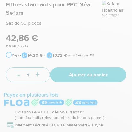
Marque
Filtres standards pour PPC Néa
Sefam
Ref.: 117920
Sac de 50 pièces
42,86 €
0.85€ / unité
14,29 €
10,72 €
Payez
ou
sans frais par CB
-
+
Ajouter au panier
Livraison GRATUITE dès
99€
d’achat*
(Hors fauteuils releveurs et produits hors gabarit)
Paiement sécurisé CB, Visa, Mastercard & Paypal