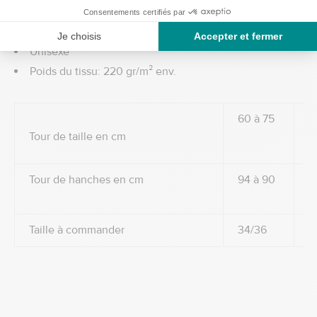
Plusieurs tailles au choix : T.34/36, T.38/40, T.42/44,
T.46/48, T.50/52, T.54/56 T.58/60, T.62/64 T.66/68
Unisexe
Poids du tissu: 220 gr/m² env.
60 à 75
7
Tour de taille en cm
Tour de hanches en cm
94 à 90
9
Taille à commander
34/36
3