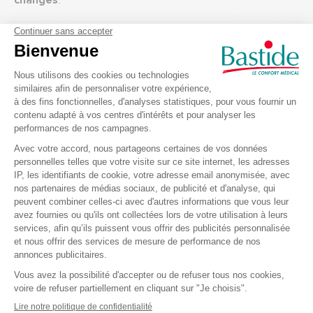
changes
.
Avantages de la grenouillère bleue pyramide
Adaptée aux changes
La fermeture éclair se trouve à l'arrière du vêtement
(du col jusqu'au ventre)
Grenouillère mixte
La personne ne peut pas se déshabiller sans une aide
extérieure.
Caractéristiques de la grenouillère
Lavable à 90°C
67% coton, et 33% polyester Grand Teint