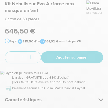
Marque
Kit Nébuliseur Evo Airforce max
masque enfant
Ref.: 1016913
Carton de 50 pièces
646,50 €
215,50 €
161,62 €
Payez
ou
sans frais par CB
-
+
Ajouter au panier
Livraison GRATUITE dès
99€
d’achat*
(Hors fauteuils releveurs et produits hors gabarit)
Paiement sécurisé CB, Visa, Mastercard & Paypal
Caractéristiques