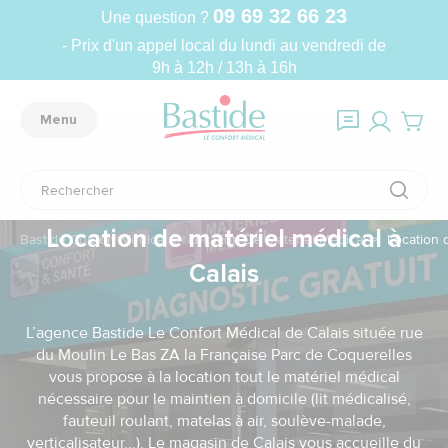
09 69 32 66 23
Une question ?
- Prix d'un appel local du lundi au vendredi de
9h à 12h / 13h à 16h
Menu
Location de matériel médical à
Bastide Confort Médical
Location De Matériel Médical
Location d
Calais
L’agence Bastide Le Confort Médical de Calais située rue
du Moulin Le Bas ZA la Française Parc de Coquerelles
vous propose à la location tout le matériel médical
nécessaire pour le maintien à domicile (lit médicalisé,
fauteuil roulant, matelas à air, soulève-malade,
verticalisateur...). Le magasin de Calais vous accueille du