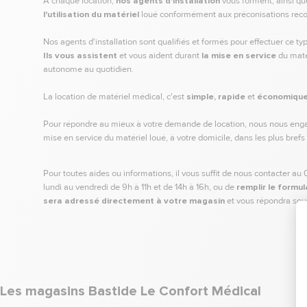
À chaque location,
nos agents d'installation
vous forment, ainsi q
l'utilisation du matériel
loué conformément aux préconisations re
Nos agents d'installation sont qualifiés et formés pour effectuer ce ty
Ils vous assistent
et vous aident durant
la mise en service
du matér
autonome au quotidien.
La location de matériel médical, c'est
simple, rapide
et
économiqu
Pour répondre au mieux à votre demande de location, nous nous engag
mise en service du matériel loué, à votre domicile, dans les plus brefs 
Pour toutes aides ou informations, il vous suffit de nous contacter a
lundi au vendredi de 9h à 11h et de 14h à 16h, ou de
remplir le formul
sera adressé directement à votre magasin
et vous répondra sous
Les magasins Bastide Le Confort Médical