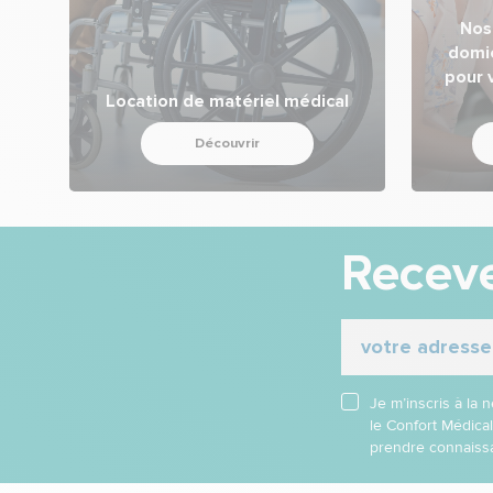
Nos
domi
pour 
Location de matériel médical
Découvrir
Receve
Je m’inscris à la
le Confort Médica
prendre connaissa