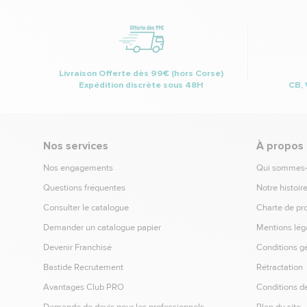
Livraison Offerte dès 99€ (hors Corse)
Expédition discrète sous 48H
CB, 
Nos services
À propos
Nos engagements
Qui sommes
Questions fréquentes
Notre histoir
Consulter le catalogue
Charte de pr
Demander un catalogue papier
Mentions lég
Devenir Franchisé
Conditions g
Bastide Recrutement
Rétractation
Avantages Club PRO
Conditions de
Demande de devis pour les professionnels
Plan du site