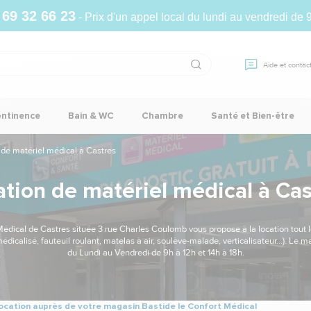
 69 32 66 23
- Prix d'un appel local du lundi au vendredi de 
Aide et contac
ontinence
Bain & WC
Chambre
Santé et Bien-être
de matériel médical à Castres
ation de matériel médical à Cas
édical de Castres située 3 rue Charles Coulomb vous propose à la location tout 
médicalisé, fauteuil roulant, matelas à air, soulève-malade, verticalisateur...). Le
du Lundi au Vendredi de 9h à 12h et 14h à 18h.
cation auprès de votre magasin Bastide le Confort Médical