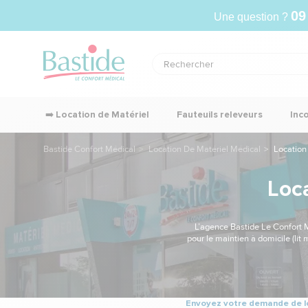
09
Une question ?
➡️ Location de Matériel
Fauteuils releveurs
Inc
Bastide Confort Médical
Location De Matériel Médical
Location 
Loc
L’agence Bastide Le Confort M
pour le maintien à domicile (lit 
Envoyez votre demande de lo