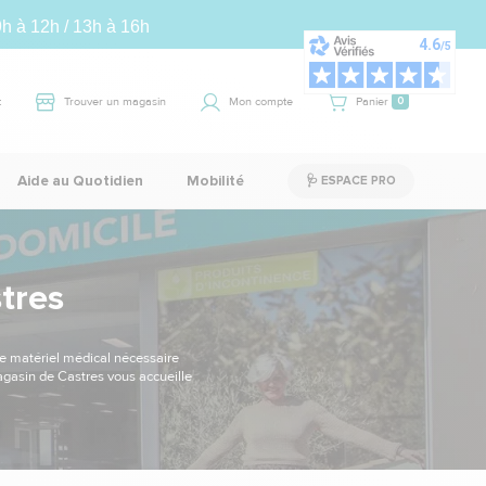
9h à 12h / 13h à 16h
t
Trouver un magasin
Mon compte
Panier
0
Aide au Quotidien
Mobilité
🩺 ESPACE PRO
tres
le matériel médical nécessaire
 magasin de Castres vous accueille