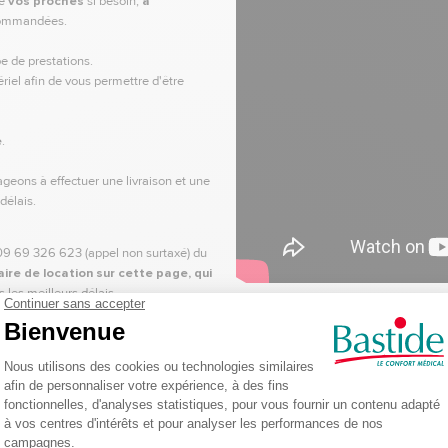
ue
vos proches
si besoin,
à
commandées.
pe de prestations.
iel afin de vous permettre d'être
e
.
eons à effectuer une livraison et une
délais.
u 09 69 326 623 (appel non surtaxé) du
aire de location sur cette page, qui
 les meilleurs délais.