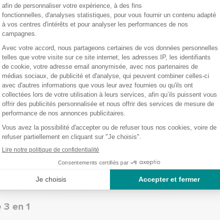
ne matière soft touch pour une prise en main facile et pratique.
sissements différents.
caractères
ne pièce de monnaie.
our une lecture confortable et une lumière ultraviolette.
 3 en 1