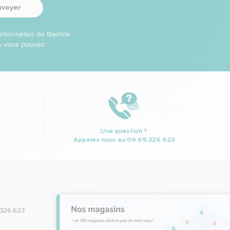
nvoyer
otionnelles de Bastide
ns vous pouvez
Une question ?
Appelez nous au
09.69.326.623
.326.623
,