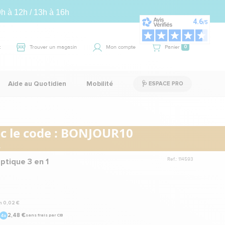
9h à 12h / 13h à 16h
t
Trouver un magasin
Mon compte
Panier
0
Aide au Quotidien
Mobilité
🩺 ESPACE PRO
 le code :
BONJOUR10
.
Ref.: 114593
ptique 3 en 1
n 0,02 €
2,48 €
sans frais par CB