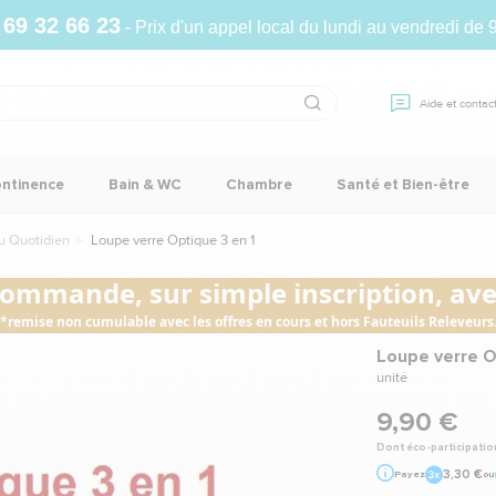
 69 32 66 23
- Prix d'un appel local du lundi au vendredi de 
Aide et contac
ontinence
Bain & WC
Chambre
Santé et Bien-être
u Quotidien
Loupe verre Optique 3 en 1
commande, sur simple inscription, avec
*remise non cumulable avec les offres en cours et hors Fauteuils Releveurs
Loupe verre O
unité
9,90 €
Dont éco-participatio
3,30 €
Payez
ou