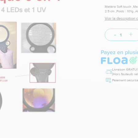
Matière Soft touch ,Ma
2.5 cm ,Poids : 101g ,
lentilles : 6.5 cm, 2 cm
Voir la description
-
+
Livraison GRATUI
(Hors fauteuils re
Paiement sécurisé