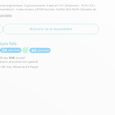
nche ergonomique ,3 grossissements ,4 leds et 1 UV ,Dimensions : 19.5 x 7.5 x
Alimentations : 4 piles boutons LR1130 fournies ,Certifié CE & RoHS ,Diamètre des
 et 1 cm
 complète
M'avertir de la disponibilité
TE dès
99€
d’achat*
leveurs et produits hors gabarit)
 CB, Visa, Mastercard & Paypal