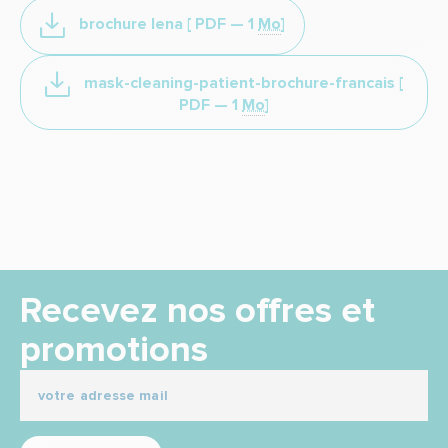
brochure lena
[ PDF —
1
Mo
]
mask-cleaning-patient-brochure-francais
[
PDF —
1
Mo
]
Recevez nos offres et
promotions