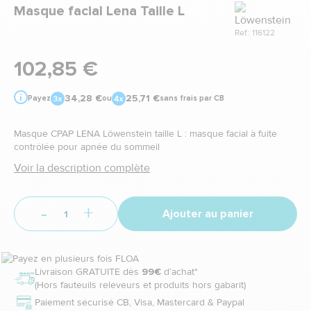
Marque
Masque facial Lena Taille L
Ref.: 116122
102,85 €
34,28 €
25,71 €
Payez
ou
sans frais par CB
Masque CPAP LENA Löwenstein taille L : masque facial à fuite
contrôlée pour apnée du sommeil
Voir la description complète
-
+
Ajouter au panier
Livraison GRATUITE dès
99€
d’achat*
(Hors fauteuils releveurs et produits hors gabarit)
Paiement sécurisé CB, Visa, Mastercard & Paypal