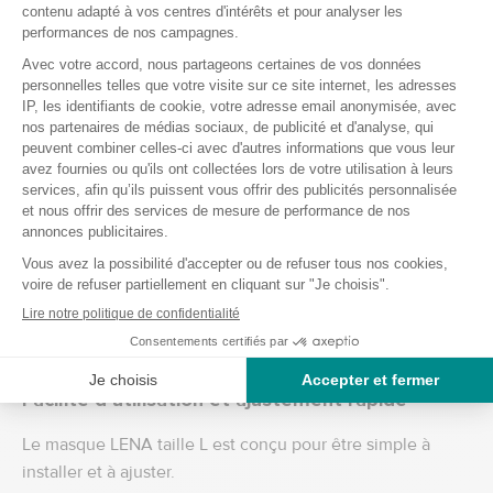
LENA taille L
Le masque facial LENA à fuite taille L se distingue
également par ses caractéristiques techniques, pensées
pour garantir performance et confort :
Dimensions (H x l x P) : 175 x 100 x 100 mm
Poids : 150 g
Espace mort : 326 ml
Durée de vie du dispositif : jusqu’à 5 ans
Durée d’utilisation recommandée : jusqu’à 12 mois¹
Ces caractéristiques permettent d’assurer un bon
équilibre entre légèreté, performance et durabilité, tout
en garantissant une utilisation confortable au quotidien.
Facilité d’utilisation et ajustement rapide
Le masque LENA taille L est conçu pour être simple à
installer et à ajuster.