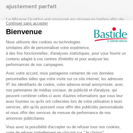
ajustement parfait
Le Mirage Quattro est proposé en plusieurs tailles afin de
s’adapter à différentes morphologies :
Taille XS : idéale pour les visages fins et petits
gabarits, Poids total masque assemblé, avec harnais : 130
g
Taille M : adaptée à la majorité des utilisateurs, Poids total
masque assemblé, avec harnais : 141 g
Taille L : conçue pour les visages plus larges, Poids total
masque assemblé, avec harnais : 148 g
Choisir la bonne taille est essentiel pour garantir une
bonne étanchéité et un confort optimal. Un masque bien
ajusté améliore significativement l’efficacité du traitement
CPAP.
Un confort optimisé pour favoriser