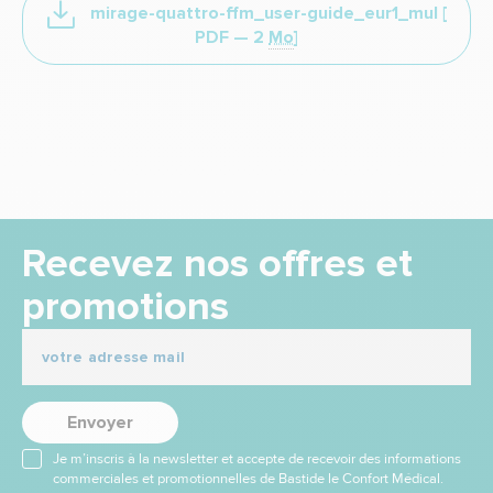
mirage-quattro-ffm_user-guide_eur1_mul
[
PDF —
2
Mo
]
Recevez nos offres et
promotions
Envoyer
Je m’inscris à la newsletter et accepte de recevoir des informations
commerciales et promotionnelles de Bastide le Confort Médical.