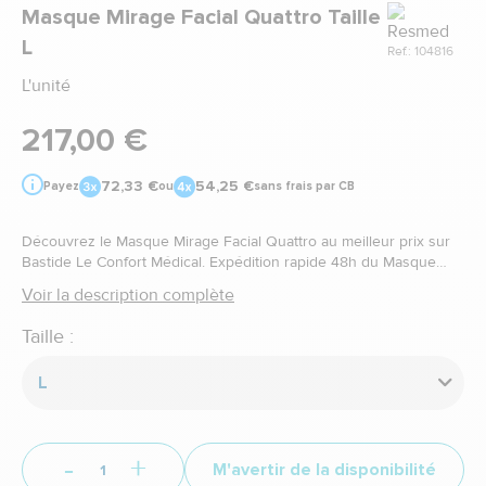
Marque
Masque Mirage Facial Quattro Taille
L
Ref.: 104816
L'unité
217,00 €
72,33 €
54,25 €
Payez
ou
sans frais par CB
Découvrez le Masque Mirage Facial Quattro au meilleur prix sur
Bastide Le Confort Médical. Expédition rapide 48h du Masque
Mirage Facial Quattro
Voir la description complète
Taille :
L
-
+
M'avertir de la disponibilité