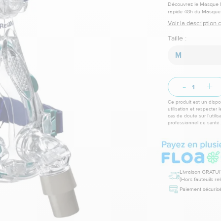
Découvrez le Masque Mi
rapide 48h du Masque 
Voir la description
Taille :
M
-
+
Ce produit est un dispos
utilisation et respecter 
cas de doute sur l’utili
professionnel de santé.
Livraison GRATUI
(Hors fauteuils re
Paiement sécurisé