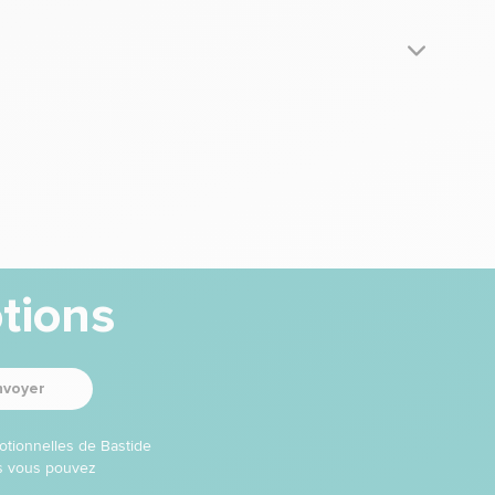
tions
nvoyer
otionnelles de Bastide
ns vous pouvez