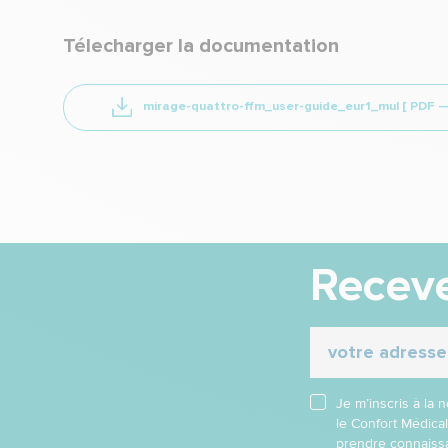
Télecharger la documentation
mirage-quattro-ffm_user-guide_eur1_mul
[ PDF 
Receve
Je m’inscris à la
le Confort Médica
prendre connaissa