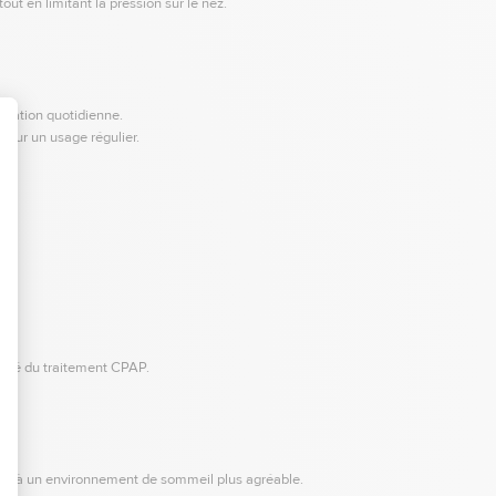
ut en limitant la pression sur le nez.
isation quotidienne.
pour un usage régulier.
acité du traitement CPAP.
ibuant à un environnement de sommeil plus agréable.