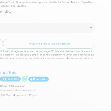
rage Facial Quattro au meilleur prix sur Bastide Le Confort Médical. Expédition
Mirage Facial Quattro
 complète
M'avertir de la disponibilité
itif médical réglementé portant le marquage CE. Lire attentivement la notice avant
les indications, précautions d’emploi et contre-indications fournies par le fabricant. En
sation de ce produit ou sur son adéquation à votre situation, demandez conseil à un
TE dès
99€
d’achat*
leveurs et produits hors gabarit)
 CB, Visa, Mastercard & Paypal