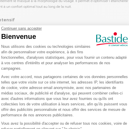
ement le masque à la morphologie du visage. Il permet d’optimiser l’étanchéité to
 à un confort optimal tout au long de la nuit.
ntensif
 ses matériaux de qualité en font un masque particulièrement fiable pour une util
atients nécessitant une pression élevée. Sa durabilité en fait un excellent choix 
justement parfait
 différentes morphologies :
 masque assemblé, avec harnais : 130 g
ssemblé, avec harnais : 141 g
emblé, avec harnais : 148 g
té et un confort optimal. Un masque bien ajusté améliore significativement l’effic
u traitement
tement CPAP.
ons cutanées. Le système de ventilation diffuse l’air de manière silencieuse, contr