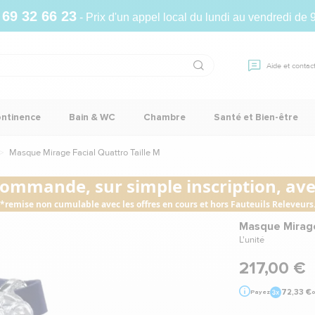
 69 32 66 23
- Prix d'un appel local du lundi au vendredi de 
Aide et contac
ontinence
Bain & WC
Chambre
Santé et Bien-être
Masque Mirage Facial Quattro Taille M
commande, sur simple inscription, avec
*remise non cumulable avec les offres en cours et hors Fauteuils Releveurs
Masque Mirage
L'unité
217,00 €
72,33 €
Payez
o