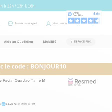
9h à 12h / 13h à 16h
t
Trouver un magasin
Mon compte
Panier
0
Aide au Quotidien
Mobilité
🩺 ESPACE PRO
 le code :
BONJOUR10
.
Marque
 Facial Quattro Taille M
Ref.: 104815
54,25 €
u
sans frais par CB