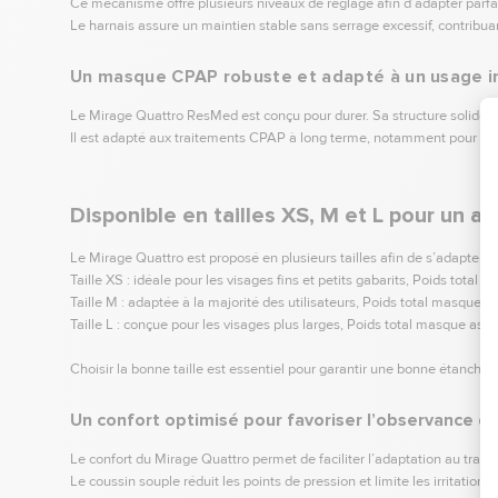
Ce mécanisme offre plusieurs niveaux de réglage afin d’adapter parfait
Le harnais assure un maintien stable sans serrage excessif, contribuant
Un masque CPAP robuste et adapté à un usage i
Le Mirage Quattro ResMed est conçu pour durer. Sa structure solide et
Il est adapté aux traitements CPAP à long terme, notamment pour les p
Disponible en tailles XS, M et L pour un a
Le Mirage Quattro est proposé en plusieurs tailles afin de s’adapter à
Taille XS : idéale pour les visages fins et petits gabarits, Poids total
Taille M : adaptée à la majorité des utilisateurs, Poids total masque a
Taille L : conçue pour les visages plus larges, Poids total masque ass
Choisir la bonne taille est essentiel pour garantir une bonne étanchéi
Un confort optimisé pour favoriser l’observance d
Le confort du Mirage Quattro permet de faciliter l’adaptation au trai
Le coussin souple réduit les points de pression et limite les irritati