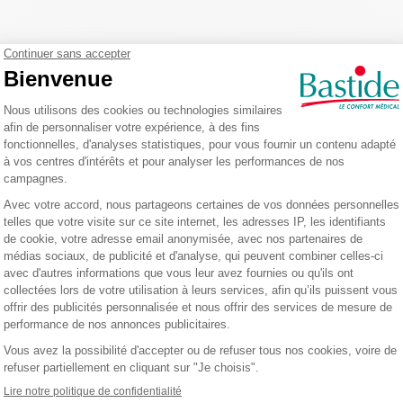
N DU PRODUIT
CARAC
upe
qui permet une
excellente étanchéité
durant son sommeil. Il a une
molet
/L; L/SHALLOW.