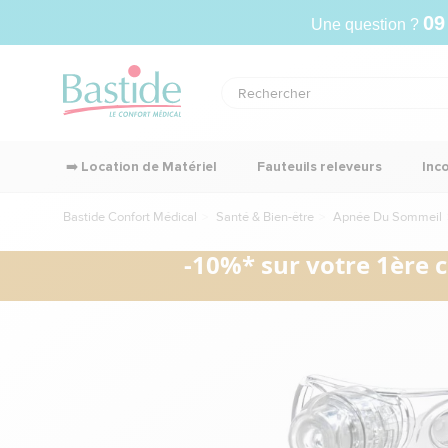
09
Une question ?
➡️ Location de Matériel
Fauteuils releveurs
Inc
Bastide Confort Médical
Santé & Bien-être
Apnée Du Sommeil
-10%* sur votre 1ère 