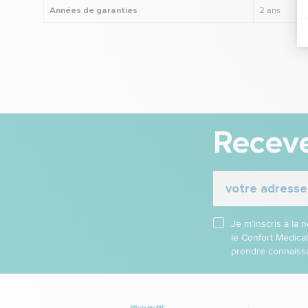
Années de garanties
2 ans
Receve
Je m’inscris à la
le Confort Médica
prendre connaissa