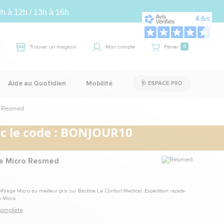
9h à 12h / 13h à 16h
t
Trouver un magasin
Mon compte
Panier
0
Aide au Quotidien
Mobilité
🩺 ESPACE PRO
o Resmed
 le code :
BONJOUR10
.
Marque
e Micro Resmed
rage Micro au meilleur prix sur Bastide Le Confort Médical. Expédition rapide
 Micro
 complète