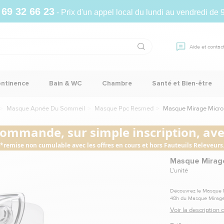
 69 32 66 23
- Prix d'un appel local du lundi au vendredi de 
Aide et contac
ontinence
Bain & WC
Chambre
Santé et Bien-être
Masque Apnée Du Sommeil
Masque Ppc Resmed
Masque Mirage Micr
commande, sur simple inscription, avec
*remise non cumulable avec les offres en cours et hors Fauteuils Releveurs
Masque Mirag
L'unité
Découvrez le Masque Mi
48h du Masque Mirage
Voir la description