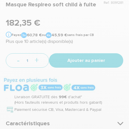
Ref.: 8091281
Masque Respireo soft child à fuite
182,35 €
60,78 €
45,59 €
Payez
ou
sans frais par CB
Plus que 10 article(s) disponible(s)
-
+
Ajouter au panier
Livraison GRATUITE dès
99€
d’achat*
(Hors fauteuils releveurs et produits hors gabarit)
Paiement sécurisé CB, Visa, Mastercard & Paypal
Caractéristiques