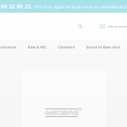
 69 32 66 23
- Prix d'un appel local du lundi au vendredi de 
Aide et contac
ontinence
Bain & WC
Chambre
Santé et Bien-être