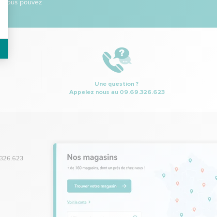
ns vous pouvez
Une question ?
Appelez nous au
09.69.326.623
.326.623
,