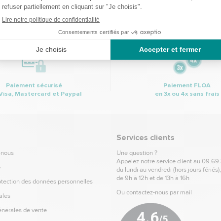
l. (Vous pourrez à tout moment vous désinscrire. Pour plus d’informatio
nce de la charte de protection des données personnelles.
Paiement sécurisé
Paiement FLOA
Visa, Mastercard et Paypal
en 3x ou 4x sans frais
Services clients
-nous
Une question ?
Appelez notre service client au
09.69
e
du lundi au vendredi (hors jours fériés)
de 9h à 12h et de 13h à 16h
otection des données personnelles
Ou contactez-nous par mail
ales
énérales de vente