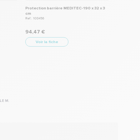
Protection barrière MEDITEC-190 x 32 x 3
cm
Ref.: 108456
94,47 €
Voir la fiche
LE M.