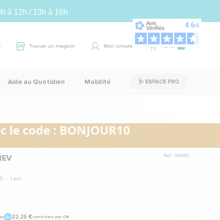
9h à 12h / 13h à 16h
t
Trouver un magasin
Mon compte
Panier
0
Aide au Quotidien
Mobilité
🩺 ESPACE PRO
 le code :
BONJOUR10
.
Ref.: 114690
REV
5
-
1
avis
22,25 €
ou
sans frais par CB