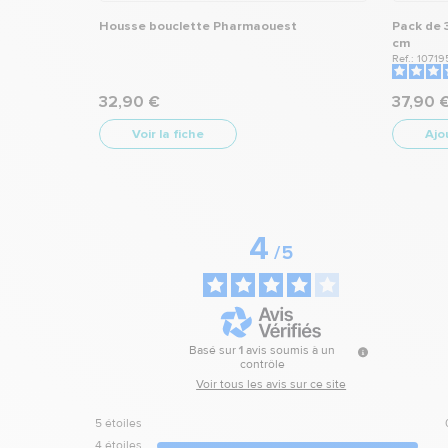
Housse bouclette Pharmaouest
Pack de 
cm
Ref.: 10719
32,90 €
37,90 
Voir la fiche
Ajo
4
/
5
Basé sur
1
avis soumis à un
contrôle
Voir tous les avis sur ce site
5
étoiles
4
étoiles