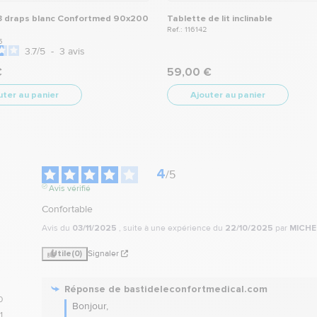
3 draps blanc Confortmed 90x200
Tablette de lit inclinable
Ref.: 116142
5
3.7
/
5
-
3
avis
€
59,00 €
uter au panier
Ajouter au panier
4
/
5
Avis vérifié
Confortable
Avis du
03/11/2025
, suite à une expérience du
22/10/2025
par
MICHE
Utile
(0)
Signaler
Réponse de
bastideleconfortmedical.com
0
Bonjour,

1