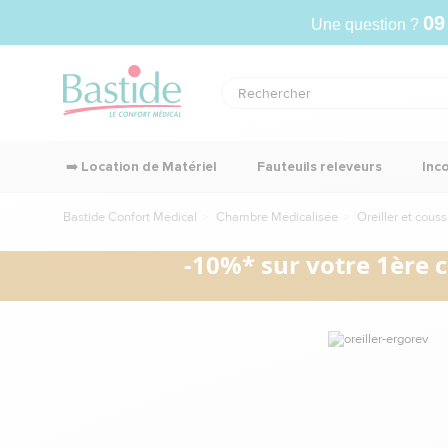
09
Une question ?
➡️ Location de Matériel
Fauteuils releveurs
Inc
Bastide Confort Médical
Chambre Médicalisée
Oreiller et cous
-10%* sur votre 1ère 