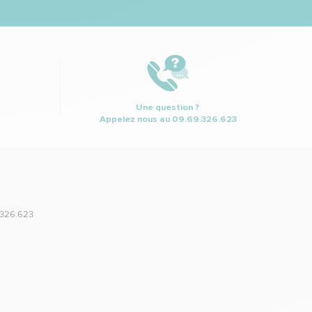
Une question ?
Appelez nous au
09.69.326.623
.326.623
,