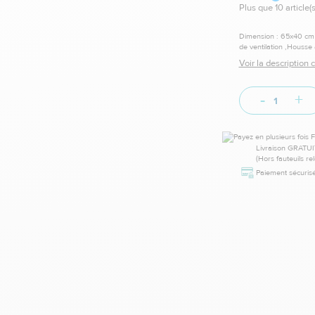
Plus que 10 article(s
Dimension : 65x40 cm 
de ventilation ,Housse 
Voir la description
-
+
Livraison GRATUI
(Hors fauteuils re
Paiement sécurisé