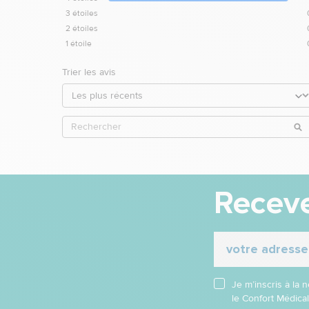
3
étoiles
2
étoiles
1
étoile
Trier les avis
Receve
Je m’inscris à la
le Confort Médica