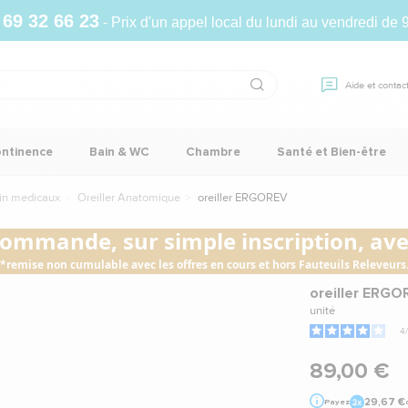
 69 32 66 23
- Prix d'un appel local du lundi au vendredi de 
Aide et contac
ontinence
Bain & WC
Chambre
Santé et Bien-être
sin medicaux
Oreiller Anatomique
oreiller ERGOREV
commande, sur simple inscription, avec
*remise non cumulable avec les offres en cours et hors Fauteuils Releveurs
oreiller ERGO
unité
4
/
89,00 €
29,67 €
Payez