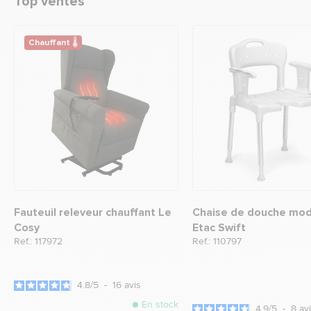
Top ventes
Chauffant 🌡
Fauteuil releveur chauffant Le
Chaise de douche mod
Cosy
Etac Swift
Ref.: 117972
Ref.: 110797
4.8
/
5
-
16
avis
En stock
4.9
/
5
-
8
av