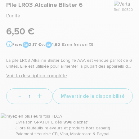
Marque
Pile LR03 Alcaline Blister 6
Ref.: 110520
L'unité
6,50 €
2,17 €
1,62 €
Payez
ou
sans frais par CB
La pile LR03 Alkaline Blister Longlife AAA est vendue par lot de 6
unités. Elle est utilisée pour alimenter la plupart des appareils du
quotidien.
Voir la description complète
-
+
M'avertir de la disponibilité
Livraison GRATUITE dès
99€
d’achat*
(Hors fauteuils releveurs et produits hors gabarit)
Paiement sécurisé CB, Visa, Mastercard & Paypal