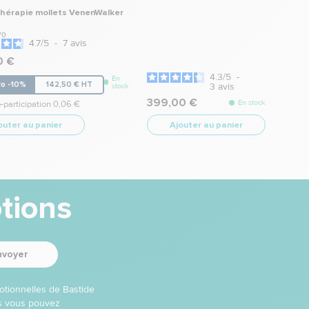
hérapie mollets VenenWalker
70
4.7
/
5
-
7
avis
0 €
4.3
/
5
-
En
ro -10%
142,50 € HT
3
avis
stock
399,00 €
En stock
-participation 0,06 €
outer au panier
Ajouter au panier
tions
nvoyer
otionnelles de Bastide
ns vous pouvez