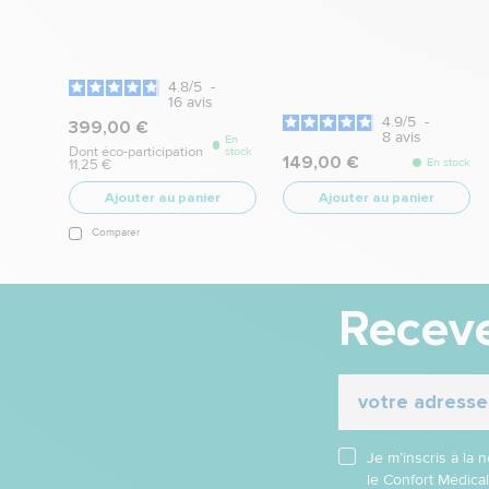
4.8
/
5
-
16
avis
4.9
/
5
-
399,00 €
8
avis
En
Dont éco-participation
stock
149,00 €
En stock
11,25 €
Ajouter au panier
Ajouter au panier
Comparer
Receve
Je m’inscris à la
le Confort Médica