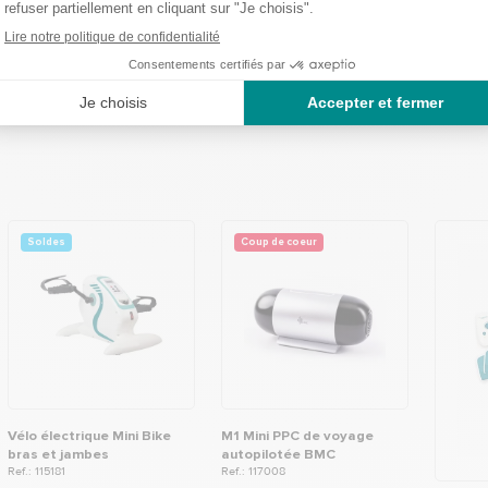
ton unique
 haute sensibilité
mesure en 10 secondes
otection, 2 piles AAA LR03 et une dragonne
Soldes
Coup de coeur
Vélo électrique Mini Bike
M1 Mini PPC de voyage
bras et jambes
autopilotée BMC
Ref.: 115181
Ref.: 117008