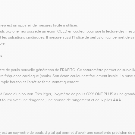
 neo
est un appareil de mesures facile à utiliser.
ouls oxy one neo possède un écran OLED en couleur pour que la lecture des mesur
es pulsations cardiaques. Il mesure aussi l’Indice de perfusion qui permet de sav
ble.
us
re de pouls nouvelle génération de FRAFITO. Ce saturomètre permet de surveiller 
re fréquence cardiaque (pouls). Son écran couleur est facilement lisible. La mis
imple bouton et l’arrêt se fait automatiquement.
n à l’aide d’un bouton. Très léger, l’oxymètre de pouls OXY-ONE PLUS à une grand
t fourni avec une dragonne, une housse de rangement et deux piles AAA.
r
est un oxymètre de pouls digital qui permet d'avoir une excellente précision de 