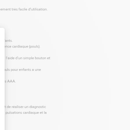
ment très facile d'utilisation.
enfants.
équence cardiaque (pouls).
t à l'aide d’un simple bouton et
e pouls pour enfants a une
 piles AAA.
ermet de réaliser un diagnostic
les pulsations cardiaque et la