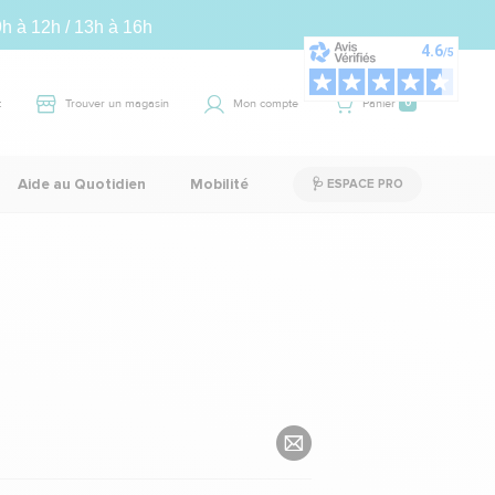
9h à 12h / 13h à 16h
t
Trouver un magasin
Mon compte
Panier
0
Aide au Quotidien
Mobilité
🩺 ESPACE PRO