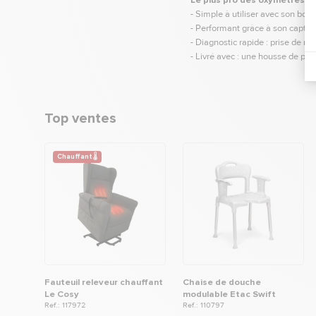
Le plus pro des oxymètres :
- Simple à utiliser avec son bou
- Performant grâce à son capteur
- Diagnostic rapide : prise de 
- Livré avec : une housse de pr
Top ventes
Chauffant 🌡
Fauteuil releveur chauffant
Chaise de douche
Le Cosy
modulable Etac Swift
Ref.: 117972
Ref.: 110797