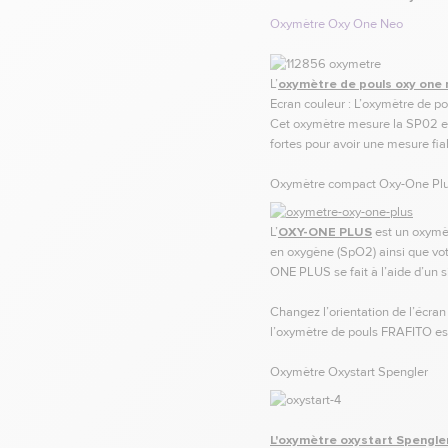
Oxymètre Oxy One Neo
L’
oxymètre de pouls oxy one
Ecran couleur : L’oxymètre de p
Cet oxymètre mesure la SP02 et l
fortes pour avoir une mesure fia
Oxymètre compact Oxy-One Pl
L’
OXY-ONE PLUS
est un oxymèt
en oxygène (SpO2) ainsi que vot
ONE PLUS se fait à l’aide d’un s
Changez l’orientation de l’écra
l’oxymètre de pouls FRAFITO es
Oxymètre Oxystart Spengler
L'oxymètre oxystart Spengle