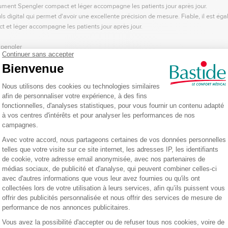
nstrument Spengler compact et léger accompagne les patients jour après jour.
 digital qui permet d'avoir une excellente précision de mesure. Fiable, il est égale
 et léger accompagne les patients jour après jour.
Spengler
rog Spengler
est un oxymètre de pouls pédiatrique conçu spécialement pour les 
t de surveiller la saturation artérielle pulsée en oxygène (SpO2) ainsi que la fr
est facilement lisible. La mise en marche de l’oxymètre pédiatrique Spengler se fai
 en inclinant simplement l'oxymètre pour enfant Oxyfrog. Très léger, l’oxymètre d
 utilisation, l’oxymètre de pouls pédiatrique est fourni avec une dragonne et deux
t un oxymètre facile à utiliser, aussi bien sur les adultes que sur les enfants. Il p
 sensibilité. Il permet de mesurer la quantité d'oxygène dans le sang en affichant 