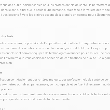
enus des outils indispensables pour les professionnels de santé. Ils permettent
dans le sang, ainsi que le pouls d'une personne. Mais face à la variété des mod
x à vos besoins ? Voici les critères essentiels à prendre en compte pour sélection
r du choix
ndicateurs vitaux, la précision de l'appareil est primordiale. Un oxymètre de pouls d
 même dans des situations où la circulation sanguine est faible, ou lorsque la 
ofessionnels sont souvent équipés de technologies avancées pour assurer une préc
ue l'oxymètre que vous choisissez bénéficie de certifications de qualité. Cela gara
récision.
rt
ilisation sont également des critères majeurs. Les professionnels de santé doivent 
es oxymètres portables, par exemple, sont compacts et se fixent directement au do
 précieux.
nt aussi un plus, notamment dans des environnements où la rapidité de lecture est
ès pratique dans des conditions de faible luminosité.
s :