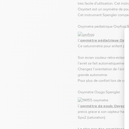
très facile d'utilisation. Cet i
Oxystart est un oxymètre de pouls
Cet instrument Spengler compact
Oxymetre pédiatrique Oxyfrog 
L'
oxymètre pédiatrique Oxyf
Ce saturomètre pour enfant perme
Son écran couleur rétro-éclairé 
l’arrêt se fait automatiquement.
Changez l’orientation de l’écran
grande autonomie.
Pour plus de confort lors de son
Oxymètre Oxygo Spengler
L’
oxymètre de pouls Oxygo
es
précis grâce à son capteur haute
Spo2 (saturation).