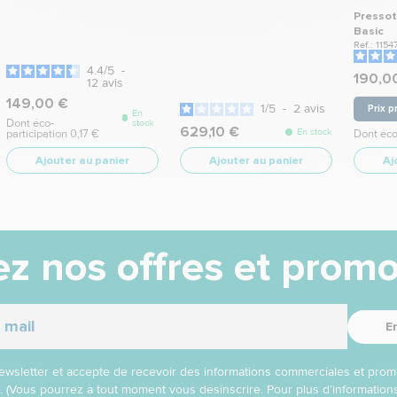
Pressot
Basic
Ref.: 1154
4.4
/
5
-
190,0
12
avis
149,00 €
1
/
5
-
2
avis
Prix p
En
Dont éco-
stock
629,10 €
En stock
participation 0,17 €
Dont éco
Ajouter au panier
Ajouter au panier
Aj
z nos offres et promo
E
 newsletter et accepte de recevoir des informations commerciales et prom
l. (Vous pourrez à tout moment vous désinscrire. Pour plus d’informatio