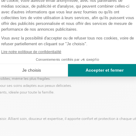
age, le corps et les cheveux. Sa formule délicate laisse la peau douce et légère
nettoie, hydrate et protège la peau des mains. Son design fleuri apporte une touch
urre de karité, ce soin hydrate intensément, adoucit et assouplit les peaux sensible
mes les plus strictes.
ir une expérience sensorielle agréable.
ibles, même les plus fragiles.
ur ses soins adaptés aux peaux délicates.
nts, idéale pour toute la famille.
laisir. Alliant soin, douceur et expertise, il apporte confort et protection à chaque u