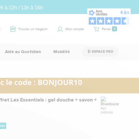
9h à 12h / 13h à 16h
t
Trouver un magasin
Mon compte
Panier
0
Aide au Quotidien
Mobilité
🩺 ESPACE PRO
 le code :
BONJOUR10
.
Marque
ret Les Essentiels : gel douche + savon +
t
Ref.:
8105436
 24h