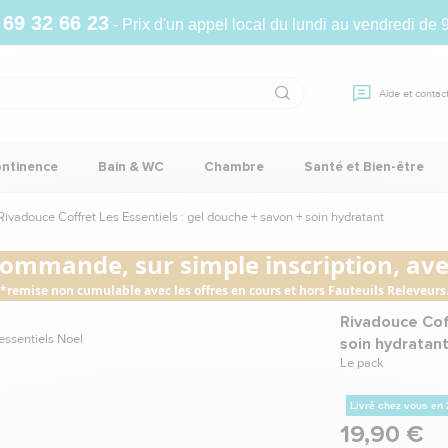
 69 32 66 23
- Prix d'un appel local du lundi au vendredi de 
Aide et contac
ontinence
Bain & WC
Chambre
Santé et Bien-être
ivadouce Coffret Les Essentiels : gel douche + savon + soin hydratant
commande, sur simple inscription, avec
*remise non cumulable avec les offres en cours et hors Fauteuils Releveurs
Rivadouce Coff
soin hydratan
Le pack
Livré chez vous en
19,90 €