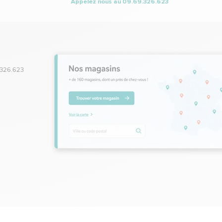
Appelez nous au
09.69.326.623
.326.623
,