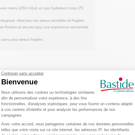
avon mains (250 ml) et un soin hydratant corps (75
logique, idéal pour les peaux sensibles et fragiles.
es florales et douces pour une expérience sensorielle
soins pour peaux fragiles.
DESCRIPTION DU PRODUIT
uceur et au bien-être. Ce coffret complet comprend un
gel douche
,
un savon
pour
 contrôle dermatologique
, ce coffret est idéal pour une routine de soin quotidi