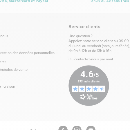
Visa, Mastercard et Paypal
en 3x ou 4x sans frais
Service clients
-nous
Une question ?
Appelez notre service client au
09.69
e
du lundi au vendredi (hors jours fériés)
de 9h à 12h et de 13h à 16h
otection des données personnelles
Ou contactez-nous par mail
ales
énérales de vente
 livraison