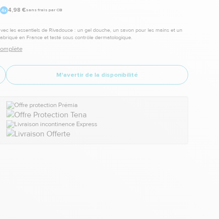
4,98 €
sans frais par CB
avec les essentiels de Rivadouce : un gel douche, un savon pour les mains et un
Fabriqué en France et testé sous contrôle dermatologique.
 complète
M'avertir de la disponibilité