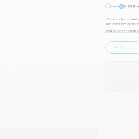
6,63 €
Payez
ou
Coffret cadeaux idéal 
soin hydratant corps. 
Voir la description
-
+