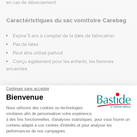
en cas de déversement.
Caractéristiques du sac vomitoire Carebag
Expire 5 ans à compter de la date de fabrication
Pas de latex
Peut être utilisé partout
Conçu également pour les enfants, les femmes
enceintes
Fini les déversements ou les fuites :
Contrairement à
un sac en papier, le sac étanche contient un tampon super
absorbant qui absorbe jusqu’à 16 oz de liquide en
quelques secondes
Transportez-le n’importe où:
Grâce à sa petite taille, il
peut tenir dans votre sac ou votre voiture en cas