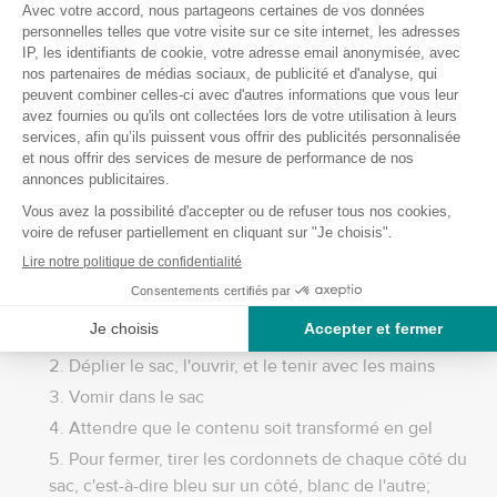
d’urgence
Pas d’odeurs désagréables:
Le tampon et le sac
scellable empêchent l’odeur de se propager dans l’air
Jeter comme un sac poubelle :
Après utilisation, il suffit
d’attacher les cordons coulissants ensemble et de former
un nœud autour du haut du sac. Jeter dans une poubelle
ou une poubelle à proximité
Mode d'emploi du sac vomitoire Carebag
Ouvrir la boîte et prendre un sac
Déplier le sac, l'ouvrir, et le tenir avec les mains
Vomir dans le sac
Attendre que le contenu soit transformé en gel
Pour fermer, tirer les cordonnets de chaque côté du
sac, c'est-à-dire bleu sur un côté, blanc de l'autre;