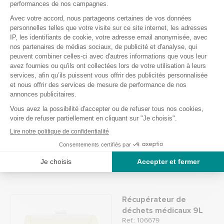
Prix pro
-10%
2,59 € HT
Récupérateur de
déchets médicaux 0.6L
Ref.: 106756
Indisponible
3,95 €
Prix pro
-10%
2,96 € HT
Récupérateur de
déchets médicaux 9L
Ref.: 106679