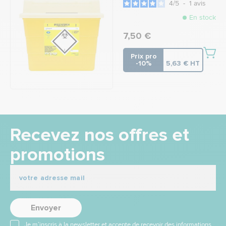
4
/
5
-
1
avis
En stock
7,50 €
Prix pro
-10%
5,63 € HT
Recevez nos offres et
promotions
Envoyer
Je m’inscris à la newsletter et accepte de recevoir des informations