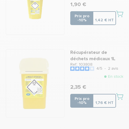
1,90 €
Prix pro
-10%
1,42 € HT
Récupérateur de
déchets médicaux 1L
Ref.: 103808
4
/
5
-
2
avis
En stock
2,35 €
Prix pro
-10%
1,76 € HT