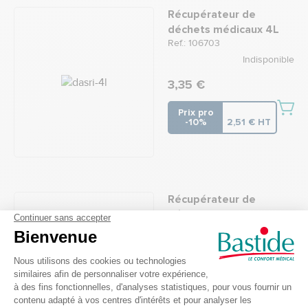
Récupérateur de
déchets médicaux 4L
Ref.: 106703
Indisponible
3,35 €
Prix pro
-10%
2,51 € HT
Récupérateur de
déchets 0.45L 5G
Ref.: 116609
5
/
5
-
1
avis
En stock
3,45 €