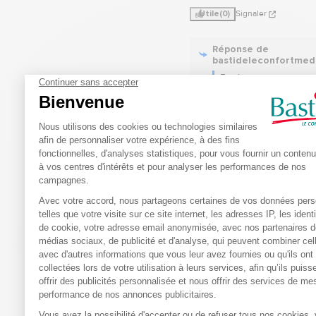
Utile
(0)
Signaler
Réponse de
bastideleconfortmed
Bonjour, 

Nous sommes désolés
d'apprendre que notre
n'a pas répondu à vos
en matière d'antidérap
Votre retour est préci
nous aidera à améliore
offres. N'hésitez pas 
contacter directement
discuter de votre expé
Cordialement.

L’équipe 
bastideleconfortmedic
5
/
Avis vérifié