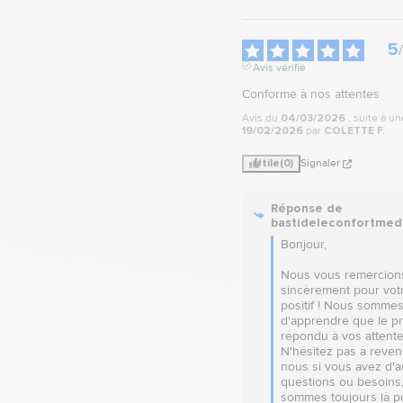
5
/
Avis vérifié
Conforme à nos attentes
Avis du
04/03/2026
, suite à u
19/02/2026
par
COLETTE F.
Utile
(0)
Signaler
Réponse de
bastideleconfortmed
Bonjour, 

Nous vous remercions
sincèrement pour votr
positif ! Nous sommes 
d'apprendre que le pro
répondu à vos attentes
N'hésitez pas à reveni
nous si vous avez d'au
questions ou besoins,
sommes toujours là po