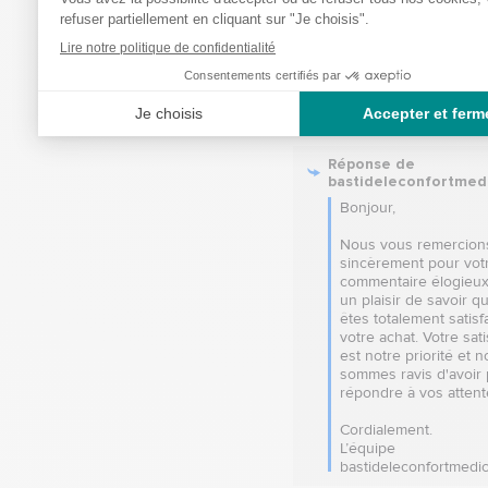
Parfait ! Tout à fait satisfait.
Avis du
08/03/2026
, suite à u
27/02/2026
par
MARIE ELISAB
Utile
(0)
Signaler
Réponse de
bastideleconfortmed
Bonjour,

Nous vous remercions
sincèrement pour votr
commentaire élogieux !
un plaisir de savoir q
êtes totalement satisfa
votre achat. Votre sati
est notre priorité et n
sommes ravis d'avoir 
répondre à vos attente
Cordialement.

L’équipe 
bastideleconfortmedic