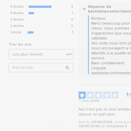
Réponse de
5
étoiles
4
bastideleconfortmed
4
étoiles
1
Bonjour,  

3
étoiles
0
Merci beaucoup pour 
2
étoiles
0
retour, nous sommes r
1
étoile
1
d’apprendre que vous
satisfaite.  

Vos mots nous font plai
Trier les avis
nous encouragent à re
attentifs à la qualité et
service.  

Bien cordialement.

L’équipe 
bastideleconfortmedic
1
/
Avis vérifié
Nul n'est pas du tout antidér
dessus on part avec
Avis du
29/05/2026
, suite à u
20/05/2026
par
Chryslene S.