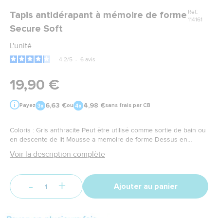
Ref.:
Tapis antidérapant à mémoire de forme
114161
Secure Soft
L'unité
4.2
/
5
-
6
avis
19,90 €
6,63 €
4,98 €
Payez
ou
sans frais par CB
Coloris : Gris anthracite Peut être utilisé comme sortie de bain ou
en descente de lit Mousse à mémoire de forme Dessus en
microfibre toucher velours Dessous en latex antidérapant 60 x
Voir la description complète
45 cm
-
+
Ajouter au panier