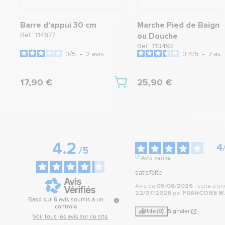
Barre d'appui 30 cm
Marche Pied de Baigno
Ref.: 114677
ou Douche
Ref.: 110492
3
/
5
-
2
avis
3.4
/
5
-
7
avi
17,90 €
25,90 €
4.2
4
/
5
Avis vérifié
satisfaite
Avis du
05/08/2026
, suite à u
22/07/2026
par
FRANCOISE M.
Basé sur
6
avis soumis à un
contrôle
Utile
(0)
Signaler
Voir tous les avis sur ce site