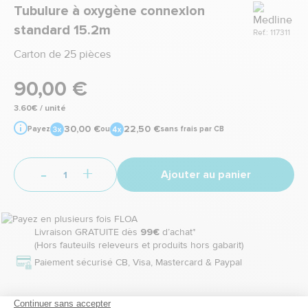
Marque
Tubulure à oxygène connexion
standard 15.2m
Ref.: 117311
Carton de 25 pièces
90,00 €
3.60€ / unité
30,00 €
22,50 €
Payez
ou
sans frais par CB
-
+
Ajouter au panier
Livraison GRATUITE dès
99€
d’achat*
(Hors fauteuils releveurs et produits hors gabarit)
Paiement sécurisé CB, Visa, Mastercard & Paypal