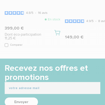
4.8
/
5
-
16
avis
En stock
4.9
/
5
-
8
av
399,00 €
Dont éco-participation
149,00 €
11,25 €
Comparer
Recevez nos offres et
promotions
Envoyer