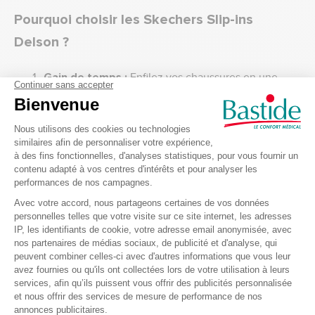
Pourquoi choisir les Skechers Slip-ins
Delson ?
Gain de temps :
Enfilez vos chaussures en une
seconde, idéal pour les matins pressés.
Confort Absolu :
La combinaison de la Memory
Foam et du soutien de la voûte plantaire garantit un
bien-être durable toute la journée.
Polyvalence Style
: Son look hybride entre la
basket et la chaussure de ville en fait l'alliée parfaite
de vos jeans ou de vos pantalons chinos.
Accessibilité :
Une solution parfaite pour ceux qui
ont des difficultés à se baisser ou à manipuler des
lacets.
Conseils d'entretien et de taille des chaussures