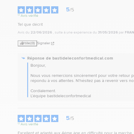
5
/
5
Avis vérifié
Tel que décrit
Avis du
22/06/2026
, suite à une expérience du
31/05/2026
par
FRAN
Utile
(0)
Signaler
Réponse de
bastideleconfortmedical.com
Bonjour,

Nous vous remercions sincèrement pour votre retour pos
répondu à vos attentes. N'hésitez pas à revenir vers no
Cordialement.

L’équipe bastideleconfortmedical
5
/
5
Avis vérifié
Excellent et adapté aux 4éme âge en difficulté pour la marche