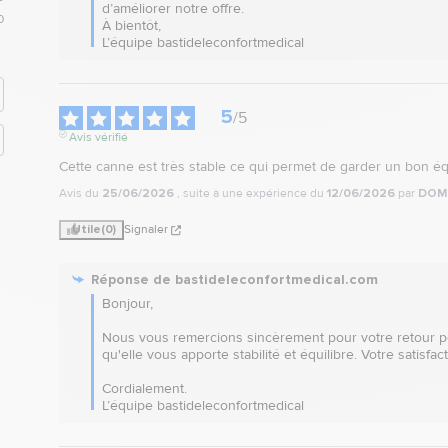
d’améliorer notre offre.  

0
À bientôt,

L’équipe bastideleconfortmedical
5
/
5
Avis vérifié
Cette canne est très stable ce qui permet de garder un bon équ
Avis du
25/06/2026
, suite à une expérience du
12/06/2026
par
DOMI
Utile
(0)
Signaler
Réponse de
bastideleconfortmedical.com
Bonjour, 

Nous vous remercions sincèrement pour votre retour posit
qu'elle vous apporte stabilité et équilibre. Votre satisfacti
Cordialement.

L’équipe bastideleconfortmedical