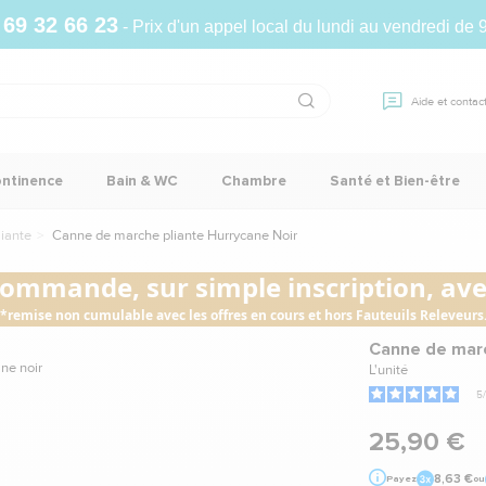
 69 32 66 23
- Prix d'un appel local du lundi au vendredi de 
Aide et contac
ontinence
Bain & WC
Chambre
Santé et Bien-être
iante
Canne de marche pliante Hurrycane Noir
commande, sur simple inscription, avec
*remise non cumulable avec les offres en cours et hors Fauteuils Releveurs
Canne de marc
L'unité
5
/
25,90 €
8,63 €
Payez
ou