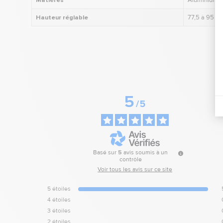
Matières
Aluminium
Hauteur réglable
77,5 à 95 c
5
/
5
Basé sur
5
avis soumis à un
contrôle
Voir tous les avis sur ce site
5
étoiles
4
étoiles
3
étoiles
2
étoiles