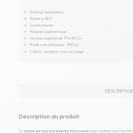
Embout stabilisateur
Pivote à 360°
Canne pliante
Poignée ergonomique
Hauteur réglable de 77 à 95 cm
Poids max utilisateur : 158 kg
Coloris : existe en noire ou rouge
DESCRIPTIO
Description du produit
La
canne de marche
pliante Hurrycane
vous confère une marche s