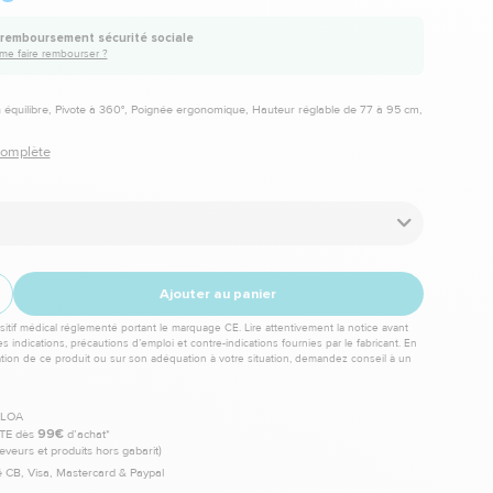
remboursement sécurité sociale
e faire rembourser ?
n équilibre, Pivote à 360°, Poignée ergonomique, Hauteur réglable de 77 à 95 cm,
 complète
Ajouter au panier
itif médical réglementé portant le marquage CE. Lire attentivement la notice avant
les indications, précautions d’emploi et contre-indications fournies par le fabricant. En
sation de ce produit ou sur son adéquation à votre situation, demandez conseil à un
TE dès
99€
d’achat*
leveurs et produits hors gabarit)
 CB, Visa, Mastercard & Paypal