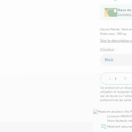
Base de 
Comment m
Canne Pliante, Tient e
Poids max : 158 kg
Voir la description
Couleur :
Noir
-
+
Ce produit est un dispos
utilisation et respecter 
cas de doute sur l’utili
professionnel de santé.
Livraison GRATUI
(Hors fauteuils re
Paiement sécurisé