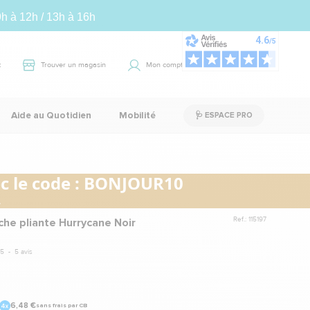
9h à 12h / 13h à 16h
t
Trouver un magasin
Mon compte
Panier
0
Aide au Quotidien
Mobilité
🩺 ESPACE PRO
 le code :
BONJOUR10
.
Ref.: 115197
he pliante Hurrycane Noir
5
-
5
avis
6,48 €
sans frais par CB