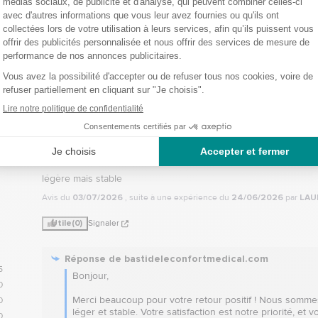
m
5
/
5
Avis vérifié
légère mais stable
Avis du
03/07/2026
, suite à une expérience du
24/06/2026
par
LAU
Utile
(0)
Signaler
Réponse de
bastideleconfortmedical.com
5
Bonjour,  

0
Merci beaucoup pour votre retour positif ! Nous sommes
0
léger et stable. Votre satisfaction est notre priorité, 
0