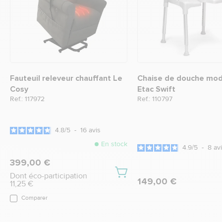
Fauteuil releveur chauffant Le
Chaise de douche mod
Cosy
Etac Swift
Ref.: 117972
Ref.: 110797
4.8
/
5
-
16
avis
En stock
4.9
/
5
-
8
av
399,00 €
Dont éco-participation
149,00 €
11,25 €
Comparer