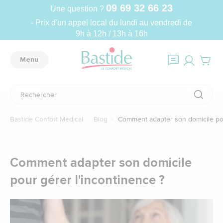
09 69 32 66 23
Une question ?
- Prix d'un appel local du lundi au vendredi de
9h à 12h / 13h à 16h
Menu
Bastide Confort Médical
Blog
Comment adapter son domicile pou
Comment adapter son domicile
pour gérer l'incontinence ?